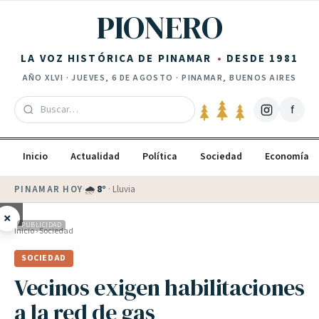
Saltar al contenido
PIONERO
LA VOZ HISTÓRICA DE PINAMAR
DESDE 1981
AÑO
XLVI
·
JUEVES, 6 DE AGOSTO
· PINAMAR, BUENOS AIRES
f
Inicio
Actualidad
Política
Sociedad
Economía
PINAMAR HOY
·
💵 Dólar blue
$
1530
· oficial $
1520
×
PUBLICIDAD
Inicio
›
Sociedad
SOCIEDAD
Vecinos exigen habilitaciones
a la red de gas