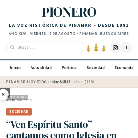
Saltar al contenido
PIONERO
LA VOZ HISTÓRICA DE PINAMAR
DESDE 1981
AÑO
XLVI
·
VIERNES, 7 DE AGOSTO
· PINAMAR, BUENOS AIRES
f
Inicio
Actualidad
Política
Sociedad
Economía
PINAMAR HOY
·
💵 Dólar blue
$
1525
· oficial $
1520
×
PUBLICIDAD
Inicio
›
Sociedad
SOCIEDAD
“Ven Espíritu Santo”
cantamos como Iglesia en