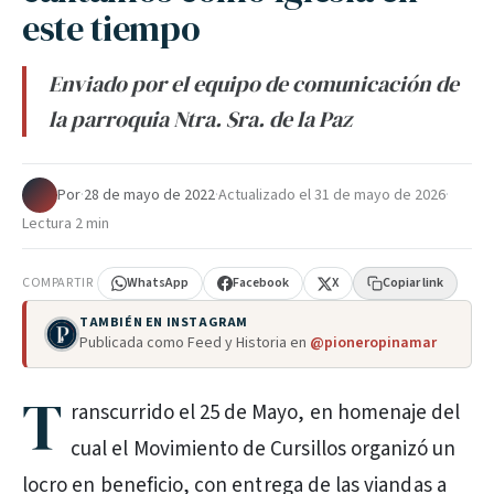
este tiempo
Enviado por el equipo de comunicación de
la parroquia Ntra. Sra. de la Paz
Por
·
28 de mayo de 2022
·
Actualizado el
31 de mayo de 2026
·
Lectura 2 min
COMPARTIR
WhatsApp
Facebook
X
Copiar link
TAMBIÉN EN INSTAGRAM
Publicada como Feed y Historia en
@pioneropinamar
T
ranscurrido el 25 de Mayo, en homenaje del
cual el Movimiento de Cursillos organizó un
locro en beneficio, con entrega de las viandas a