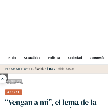
Inicio
Actualidad
Política
Sociedad
Economía
PINAMAR HOY
·
💵 Dólar blue
$
1530
· oficial $
1520
×
PUBLICIDAD
Inicio
›
Agenda
AGENDA
“Vengan a mí”, el lema de la