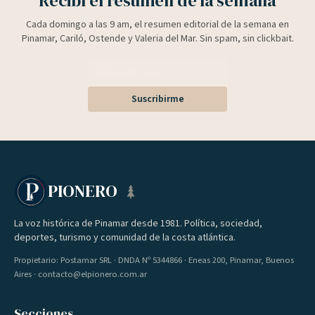
Recibí el resumen de la semana
Cada domingo a las 9 am, el resumen editorial de la semana en
Pinamar, Cariló, Ostende y Valeria del Mar. Sin spam, sin clickbait.
Suscribirme
PIONERO
La voz histórica de Pinamar desde 1981. Política, sociedad,
deportes, turismo y comunidad de la costa atlántica.
Propietario: Postamar SRL · DNDA Nº 5344866 · Eneas 200, Pinamar, Buenos
Aires · contacto@elpionero.com.ar
Secciones