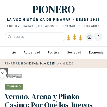
Saltar al contenido
PIONERO
LA VOZ HISTÓRICA DE PINAMAR
DESDE 1981
AÑO
XLVI
·
SÁBADO, 8 DE AGOSTO
· PINAMAR, BUENOS AIRES
f
Inicio
Actualidad
Política
Sociedad
Economía
PINAMAR HOY
·
💵 Dólar blue
$
1525
· oficial $
1520
×
PUBLICIDAD
Inicio
›
Turismo
TURISMO
Verano, Arena y Plinko
Casino: Por Qué los Juegos