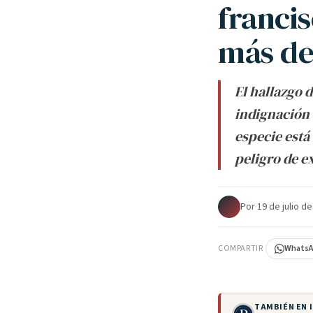
franci
más de
El hallazgo 
indignación 
especie está
peligro de e
Por
·
19 de julio d
COMPARTIR
Whats
TAMBIÉN EN