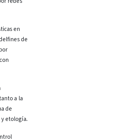
por redes
ticas en
delfines de
 por
 con
a
tanto a la
na de
y etología.
ntrol