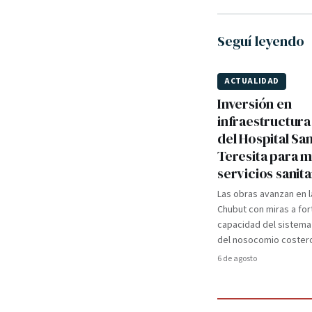
Seguí leyendo
ACTUALIDAD
Inversión en
infraestructura
del Hospital Sa
Teresita para 
servicios sanita
Las obras avanzan en l
Chubut con miras a for
capacidad del sistema
del nosocomio coster
6 de agosto