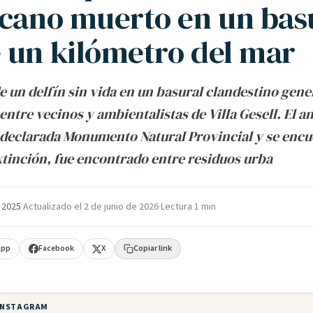
scano muerto en un bas
 un kilómetro del mar
de un delfín sin vida en un basural clandestino gen
entre vecinos y ambientalistas de Villa Gesell. El a
 declarada Monumento Natural Provincial y se encu
xtinción, fue encontrado entre residuos urba
e 2025
·
Actualizado el
2 de junio de 2026
·
Lectura 1 min
App
Facebook
X
Copiar link
 INSTAGRAM