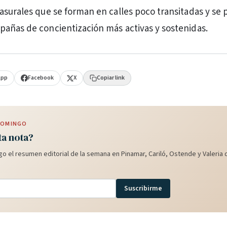
asurales que se forman en calles poco transitadas y se 
añas de concientización más activas y sostenidas.
App
Facebook
X
Copiar link
 DOMINGO
ta nota?
o el resumen editorial de la semana en Pinamar, Cariló, Ostende y Valeria d
Suscribirme