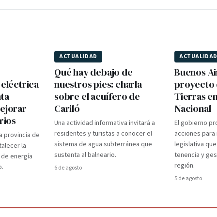
ACTUALIDAD
ACTUALIDA
Qué hay debajo de
Buenos Ai
 eléctrica
nuestros pies: charla
proyecto 
nta
sobre el acuífero de
Tierras e
mejorar
Cariló
Nacional
rios
Una actividad informativa invitará a
El gobierno pr
residentes y turistas a conocer el
acciones para r
a provincia de
sistema de agua subterránea que
legislativa que
talecer la
sustenta al balneario.
tenencia y gest
 de energía
región.
o.
6 de agosto
5 de agosto