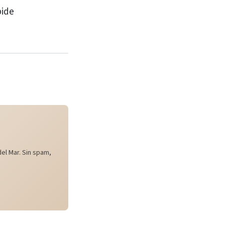
pide
el Mar. Sin spam,