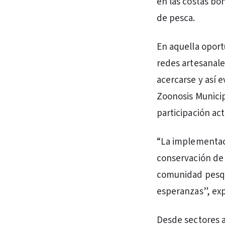
en las costas bo
de pesca.
En aquella oport
redes artesanale
acercarse y así 
Zoonosis Municip
participación ac
“La implementaci
conservación de 
comunidad pesqu
esperanzas”, exp
Desde sectores a