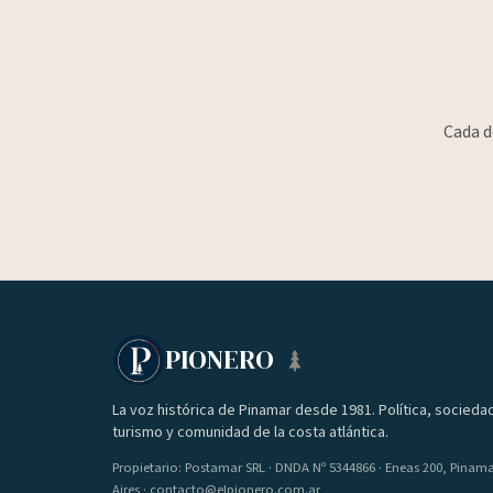
Cada d
PIONERO
La voz histórica de Pinamar desde 1981. Política, socieda
turismo y comunidad de la costa atlántica.
Propietario: Postamar SRL · DNDA Nº 5344866 · Eneas 200, Pinam
Aires · contacto@elpionero.com.ar