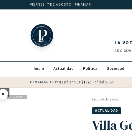
Saltar al contenido
VIERNES, 7 DE AGOSTO
· PINAMAR
LA VO
AÑO
XLVI
Inicio
Actualidad
Política
Sociedad
PINAMAR HOY
·
💵 Dólar blue
$
1525
· oficial $
1520
×
PUBLICIDAD
Inicio
›
Actualidad
ACTUALIDAD
Villa G