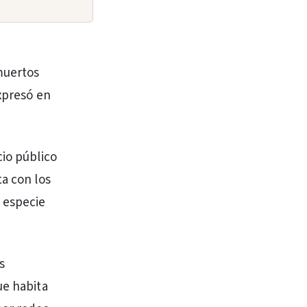
muertos
expresó en
cio público
ta con los
a especie
s
ue habita