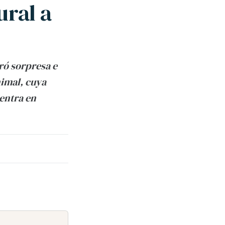
ural a
eró sorpresa e
nimal, cuya
entra en