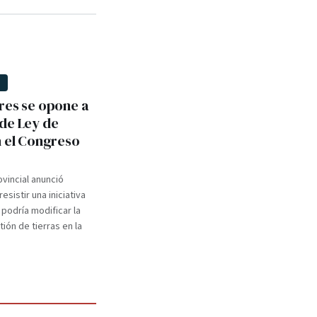
D
res se opone a
de Ley de
n el Congreso
ovincial anunció
esistir una iniciativa
 podría modificar la
ión de tierras en la