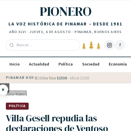
Saltar al contenido
PIONERO
LA VOZ HISTÓRICA DE PINAMAR
DESDE 1981
AÑO
XLVI
·
JUEVES, 6 DE AGOSTO
· PINAMAR, BUENOS AIRES
f
Inicio
Actualidad
Política
Sociedad
Economía
PINAMAR HOY
·
💵 Dólar blue
$
1530
· oficial $
1520
×
PUBLICIDAD
Inicio
›
Política
POLÍTICA
Villa Gesell repudia las
declaraciones de Ventoso