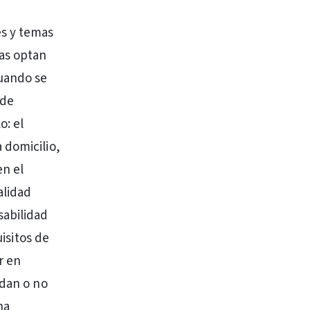
es y temas
as optan
Cuando se
 de
o: el
 domicilio,
en el
alidad
abilidad
uisitos de
r en
udan o no
ha