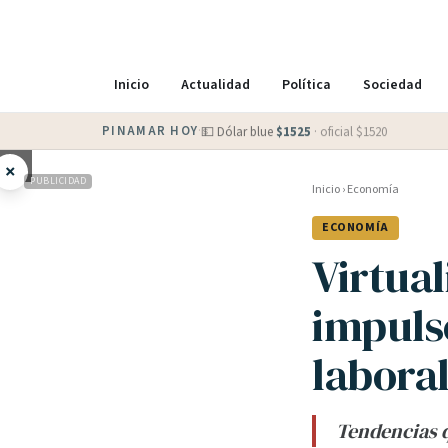
Inicio
Actualidad
Política
Sociedad
PINAMAR HOY
·
💵 Dólar blue
$
1525
· oficial $
1520
×
PUBLICIDAD
Inicio
›
Economía
ECONOMÍA
Virtual
impuls
labora
Tendencias q