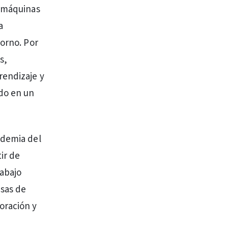
r máquinas
a
torno. Por
s,
rendizaje y
ado en un
ndemia del
ir de
rabajo
sas de
oración y