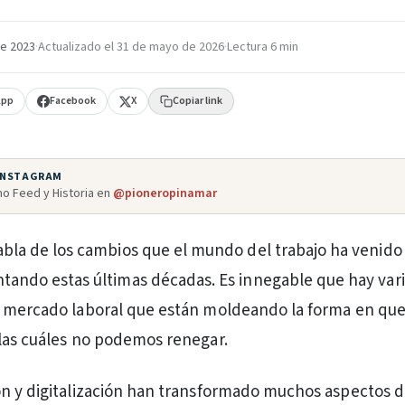
e 2023
·
Actualizado el
31 de mayo de 2026
·
Lectura 6 min
App
Facebook
X
Copiar link
 INSTAGRAM
o Feed y Historia en
@pioneropinamar
abla de los cambios que el mundo del trabajo ha venido
tando estas últimas décadas. Es innegable que hay vari
l mercado laboral que están moldeando la forma en qu
las cuáles no podemos renegar.
n y digitalización han transformado muchos aspectos d