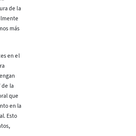
ura de la
ialmente
emos más
es en el
ra
 tengan
 de la
oral que
nto en la
l. Esto
ntos,