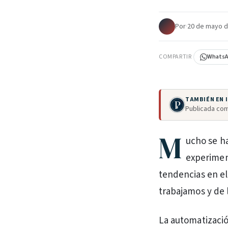
Por
·
20 de mayo d
COMPARTIR
Whats
TAMBIÉN EN
Publicada com
M
ucho se h
experimen
tendencias en e
trabajamos y de 
La automatizació