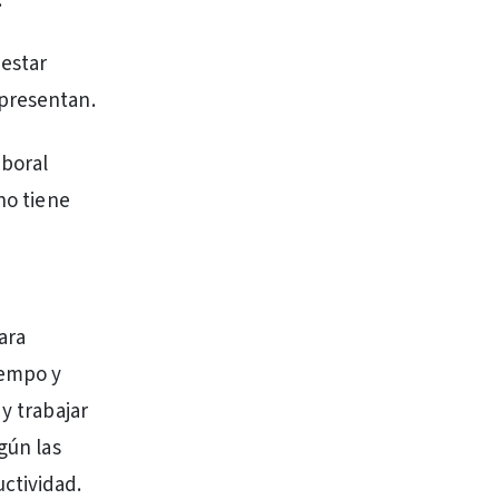
.
 estar
 presentan.
aboral
no tiene
ara
iempo y
y trabajar
gún las
ctividad.