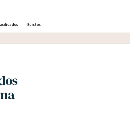
asificados
Edictos
 dos
gma