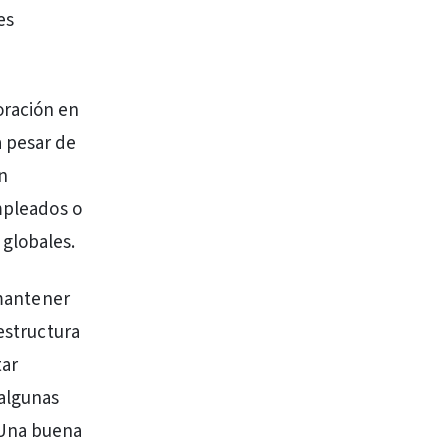
es
oración en
a pesar de
en
empleados o
globales.
 mantener
estructura
tar
 algunas
 Una buena