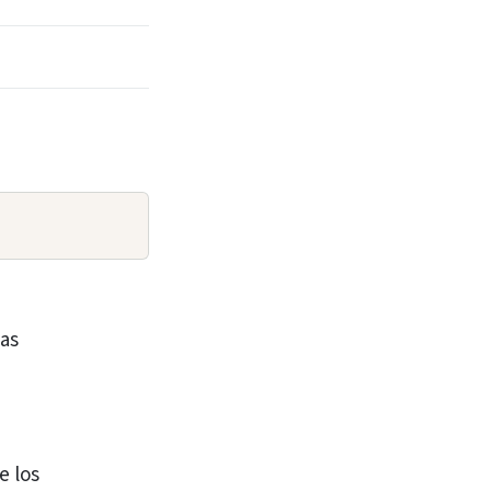
as
e
e los