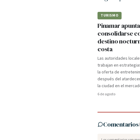
TURISMO
Pinamar apunta
consolidarse 
destino nocturn
costa
Las autoridades locale
trabajan en estrategia
la oferta de entreteni
después del atardecer
la ciudad en el mercad
6 de agosto
Comentarios
Los comentarios son mod