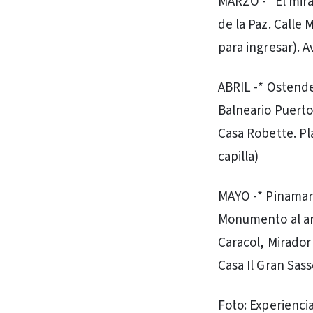
MARZO -* El mirad
de la Paz. Calle
para ingresar). A
ABRIL -* Ostende
Balneario Puerto
Casa Robette. Pl
capilla)
MAYO -* Pinamar 
Monumento al arq
Caracol, Mirador 
Casa Il Gran Sasso
Foto: Experienci