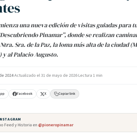
ntes
ienza una nueva edición de visitas guiadas para tu
“Descubriendo Pinamar”, donde se realizan caminata
Ntra. Sra. de la Paz, la loma más alta de la ciudad 
) y al Palacio Augusto.
de 2024
·
Actualizado el
31 de mayo de 2026
·
Lectura 1 min
App
Facebook
X
Copiar link
 INSTAGRAM
o Feed y Historia en
@pioneropinamar