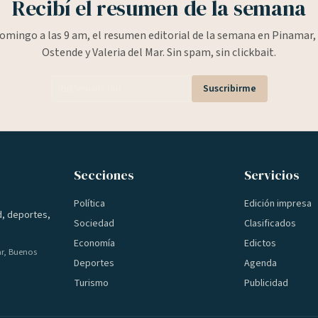
Recibí el resumen de la semana
omingo a las 9 am, el resumen editorial de la semana en Pinamar, 
Ostende y Valeria del Mar. Sin spam, sin clickbait.
Suscribirme
Secciones
Servicios
Política
Edición impresa
d, deportes,
Sociedad
Clasificados
Economía
Edictos
ar, Buenos
Deportes
Agenda
Turismo
Publicidad