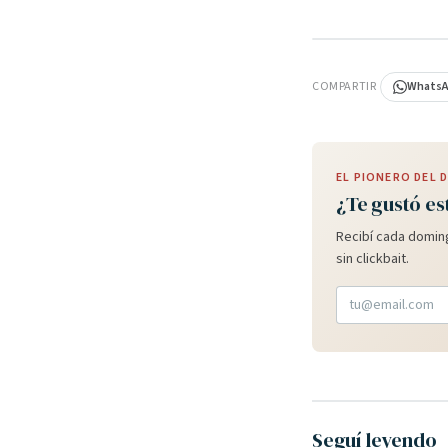
PUBLICIDAD
COMPARTIR
Whats
EL PIONERO DEL
¿Te gustó es
Recibí cada doming
sin clickbait.
Seguí leyendo