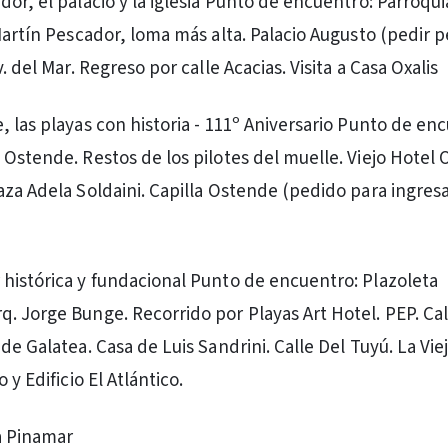
or, el palacio y la iglesia Punto de encuentro: Parroquia
 Martín Pescador, loma más alta. Palacio Augusto (pedir 
v. del Mar. Regreso por calle Acacias. Visita a Casa Oxalis
, las playas con historia - 111º Aniversario Punto de en
 Ostende. Restos de los pilotes del muelle. Viejo Hotel
aza Adela Soldaini. Capilla Ostende (pedido para ingresa
histórica y fundacional Punto de encuentro: Plazoleta
. Jorge Bunge. Recorrido por Playas Art Hotel. PEP. Cal
de Galatea. Casa de Luis Sandrini. Calle Del Tuyú. La Vie
 y Edificio El Atlántico.
a Pinamar