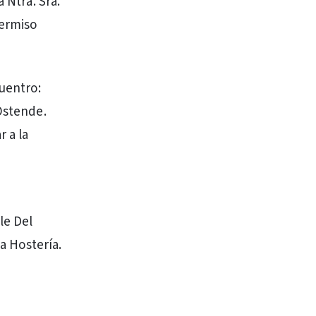
 Ntra. Sra.
permiso
cuentro:
 Ostende.
r a la
le Del
ja Hostería.