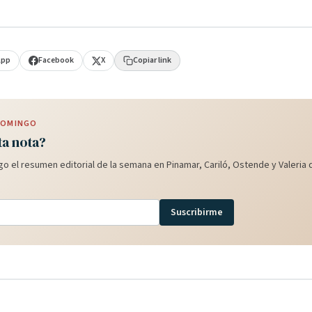
App
Facebook
X
Copiar link
 DOMINGO
ta nota?
o el resumen editorial de la semana en Pinamar, Cariló, Ostende y Valeria d
Suscribirme