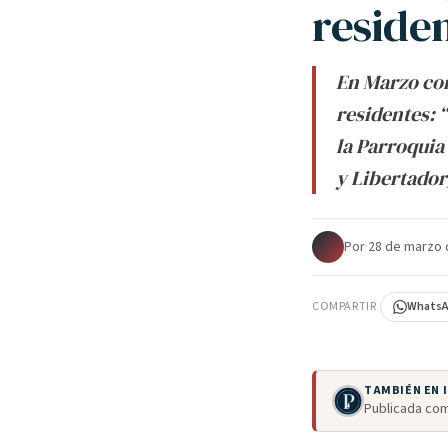
reside
En Marzo com
residentes: 
la Parroquia 
y Libertador
Por
·
28 de marzo 
COMPARTIR
Whats
TAMBIÉN EN
Publicada com