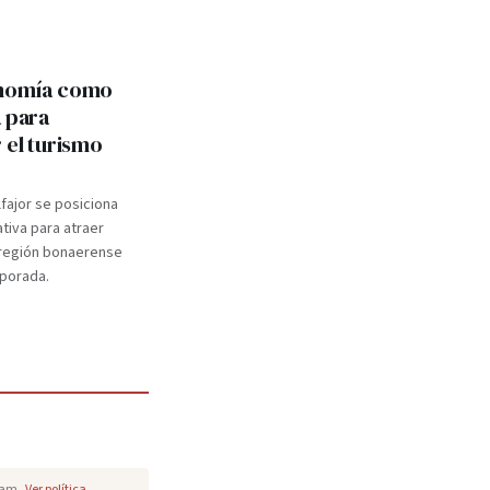
onomía como
a para
 el turismo
lfajor se posiciona
ativa para atraer
a región bonaerense
mporada.
pam.
Ver política