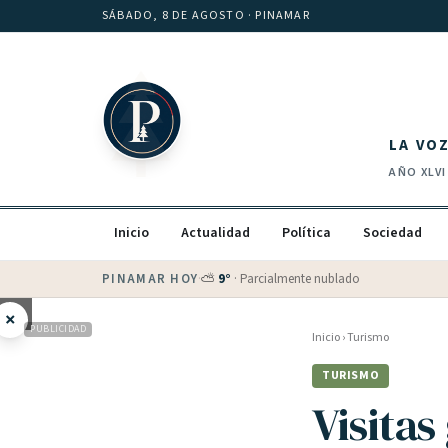
Saltar al contenido
SÁBADO, 8 DE AGOSTO
· PINAMAR
LA VO
AÑO
XLVI
Inicio
Actualidad
Política
Sociedad
PINAMAR HOY
·
💵 Dólar blue
$
1525
· oficial $
1520
×
PUBLICIDAD
Inicio
›
Turismo
TURISMO
Visitas