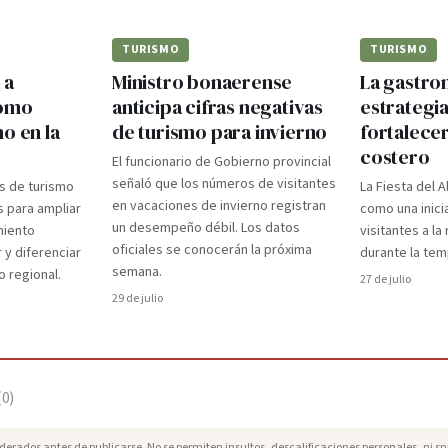
TURISMO
TURISMO
 a
Ministro bonaerense
La gastr
como
anticipa cifras negativas
estrategi
o en la
de turismo para invierno
fortalecer
costero
El funcionario de Gobierno provincial
señaló que los números de visitantes
s de turismo
La Fiesta del A
en vacaciones de invierno registran
s para ampliar
como una inici
un desempeño débil. Los datos
miento
visitantes a l
oficiales se conocerán la próxima
 y diferenciar
durante la te
semana.
o regional.
27 de julio
29 de julio
(
0
)
erados antes de publicarse. No se permiten insultos, descalificaciones personales, ni s