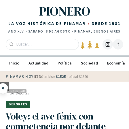
Saltar al contenido
PIONERO
LA VOZ HISTÓRICA DE PINAMAR
DESDE 1981
AÑO
XLVI
·
SÁBADO, 8 DE AGOSTO
· PINAMAR, BUENOS AIRES
f
Inicio
Actualidad
Política
Sociedad
Economía
PINAMAR HOY
·
💵 Dólar blue
$
1525
· oficial $
1520
×
PUBLICIDAD
Inicio
›
Deportes
DEPORTES
Voley: el ave fénix con
competencia por delante