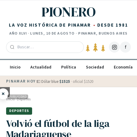
Saltar al contenido
PIONERO
LA VOZ HISTÓRICA DE PINAMAR
DESDE 1981
AÑO
XLVI
·
LUNES, 10 DE AGOSTO
· PINAMAR, BUENOS AIRES
f
Inicio
Actualidad
Política
Sociedad
Economía
PINAMAR HOY
·
💵 Dólar blue
$
1525
· oficial $
1520
×
PUBLICIDAD
Inicio
›
Deportes
DEPORTES
Volvió el fútbol de la liga
Madariaguense