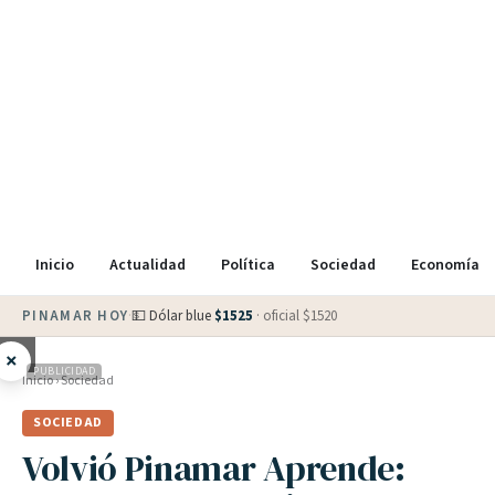
Inicio
Actualidad
Política
Sociedad
Economía
PINAMAR HOY
·
💵 Dólar blue
$
1525
· oficial $
1520
×
PUBLICIDAD
Inicio
›
Sociedad
SOCIEDAD
Volvió Pinamar Aprende: