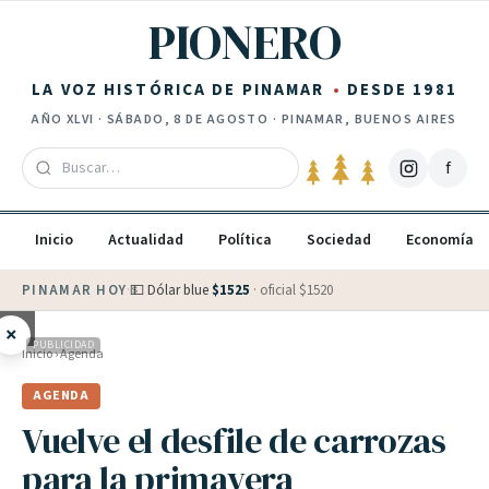
Saltar al contenido
PIONERO
LA VOZ HISTÓRICA DE PINAMAR
DESDE 1981
AÑO
XLVI
·
SÁBADO, 8 DE AGOSTO
· PINAMAR, BUENOS AIRES
f
Inicio
Actualidad
Política
Sociedad
Economía
PINAMAR HOY
·
💵 Dólar blue
$
1525
· oficial $
1520
×
PUBLICIDAD
Inicio
›
Agenda
AGENDA
Vuelve el desfile de carrozas
para la primavera