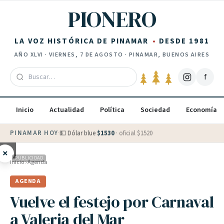
Saltar al contenido
PIONERO
LA VOZ HISTÓRICA DE PINAMAR
DESDE 1981
AÑO
XLVI
·
VIERNES, 7 DE AGOSTO
· PINAMAR, BUENOS AIRES
f
Inicio
Actualidad
Política
Sociedad
Economía
PINAMAR HOY
·
💵 Dólar blue
$
1530
· oficial $
1520
×
PUBLICIDAD
Inicio
›
Agenda
AGENDA
Vuelve el festejo por Carnaval
a Valeria del Mar