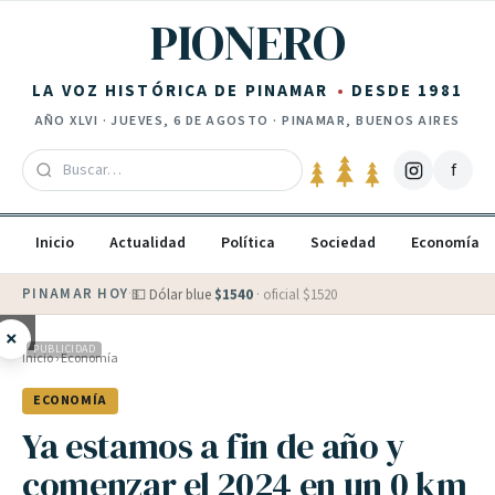
Saltar al contenido
PIONERO
LA VOZ HISTÓRICA DE PINAMAR
DESDE 1981
AÑO
XLVI
·
JUEVES, 6 DE AGOSTO
· PINAMAR, BUENOS AIRES
f
Inicio
Actualidad
Política
Sociedad
Economía
PINAMAR HOY
·
💵 Dólar blue
$
1540
· oficial $
1520
×
PUBLICIDAD
Inicio
›
Economía
ECONOMÍA
Ya estamos a fin de año y
comenzar el 2024 en un 0 km