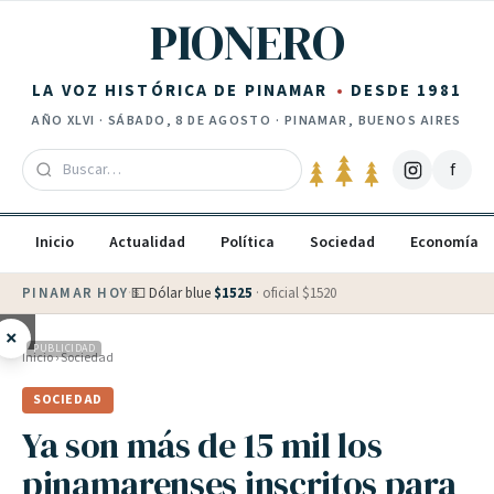
Saltar al contenido
PIONERO
LA VOZ HISTÓRICA DE PINAMAR
DESDE 1981
AÑO
XLVI
·
SÁBADO, 8 DE AGOSTO
· PINAMAR, BUENOS AIRES
f
Inicio
Actualidad
Política
Sociedad
Economía
PINAMAR HOY
·
💵 Dólar blue
$
1525
· oficial $
1520
×
PUBLICIDAD
Inicio
›
Sociedad
SOCIEDAD
Ya son más de 15 mil los
pinamarenses inscritos para