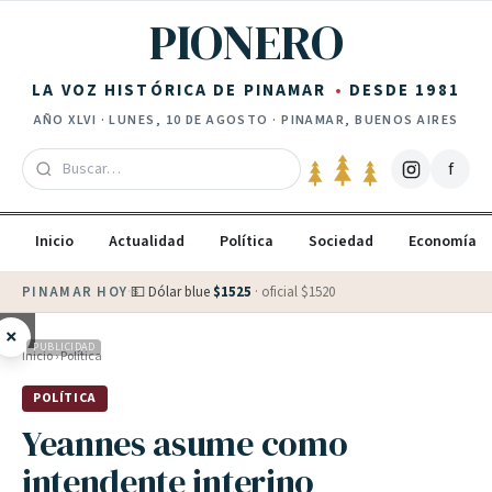
Saltar al contenido
PIONERO
LA VOZ HISTÓRICA DE PINAMAR
DESDE 1981
AÑO
XLVI
·
LUNES, 10 DE AGOSTO
· PINAMAR, BUENOS AIRES
f
Inicio
Actualidad
Política
Sociedad
Economía
PINAMAR HOY
·
💵 Dólar blue
$
1525
· oficial $
1520
×
PUBLICIDAD
Inicio
›
Política
POLÍTICA
Yeannes asume como
intendente interino