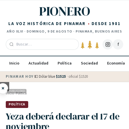
Saltar al contenido
PIONERO
LA VOZ HISTÓRICA DE PINAMAR
DESDE 1981
AÑO
XLVI
·
DOMINGO, 9 DE AGOSTO
· PINAMAR, BUENOS AIRES
f
Inicio
Actualidad
Política
Sociedad
Economía
PINAMAR HOY
·
💵 Dólar blue
$
1525
· oficial $
1520
×
PUBLICIDAD
Inicio
›
Política
POLÍTICA
Yeza deberá declarar el 17 de
noviembre