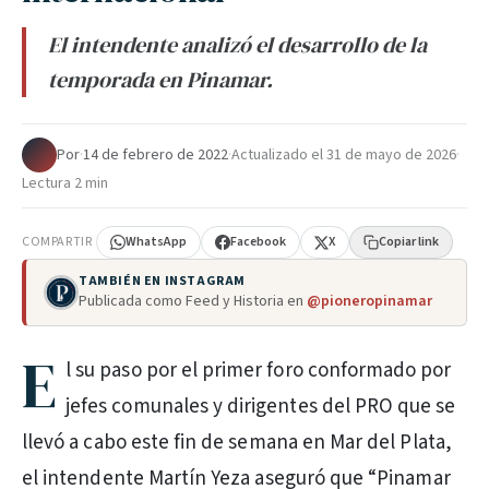
El intendente analizó el desarrollo de la
temporada en Pinamar.
Por
·
14 de febrero de 2022
·
Actualizado el
31 de mayo de 2026
·
Lectura 2 min
COMPARTIR
WhatsApp
Facebook
X
Copiar link
TAMBIÉN EN INSTAGRAM
Publicada como Feed y Historia en
@pioneropinamar
E
l su paso por el primer foro conformado por
jefes comunales y dirigentes del PRO que se
llevó a cabo este fin de semana en Mar del Plata,
el intendente Martín Yeza aseguró que “Pinamar