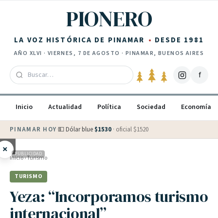
Saltar al contenido
PIONERO
LA VOZ HISTÓRICA DE PINAMAR
DESDE 1981
AÑO
XLVI
·
VIERNES, 7 DE AGOSTO
· PINAMAR, BUENOS AIRES
f
Inicio
Actualidad
Política
Sociedad
Economía
PINAMAR HOY
·
💵 Dólar blue
$
1530
· oficial $
1520
×
PUBLICIDAD
Inicio
›
Turismo
TURISMO
Yeza: “Incorporamos turismo
internacional”