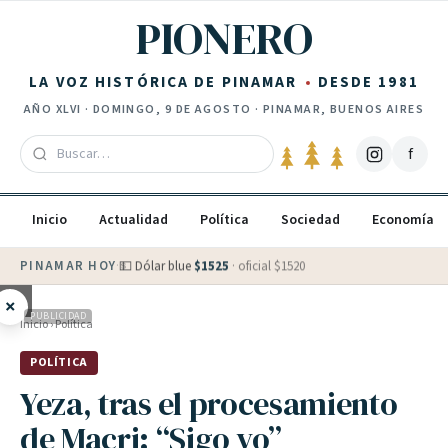
Saltar al contenido
PIONERO
LA VOZ HISTÓRICA DE PINAMAR
DESDE 1981
AÑO
XLVI
·
DOMINGO, 9 DE AGOSTO
· PINAMAR, BUENOS AIRES
f
Inicio
Actualidad
Política
Sociedad
Economía
PINAMAR HOY
·
💵 Dólar blue
$
1525
· oficial $
1520
×
PUBLICIDAD
Inicio
›
Política
POLÍTICA
Yeza, tras el procesamiento
de Macri: “Sigo yo”