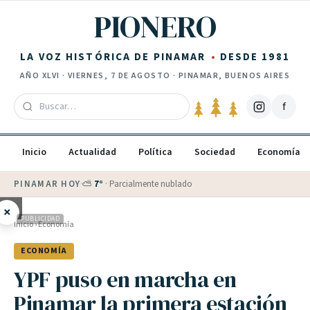
Saltar al contenido
PIONERO
LA VOZ HISTÓRICA DE PINAMAR
DESDE 1981
AÑO
XLVI
·
VIERNES, 7 DE AGOSTO
· PINAMAR, BUENOS AIRES
f
Inicio
Actualidad
Política
Sociedad
Economía
PINAMAR HOY
·
💵 Dólar blue
$
1530
· oficial $
1520
×
PUBLICIDAD
Inicio
›
Economía
ECONOMÍA
YPF puso en marcha en
Pinamar la primera estación