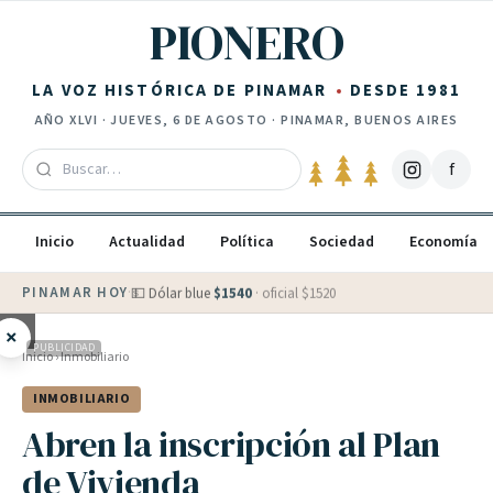
Saltar al contenido
PIONERO
LA VOZ HISTÓRICA DE PINAMAR
DESDE 1981
AÑO
XLVI
·
JUEVES, 6 DE AGOSTO
· PINAMAR, BUENOS AIRES
f
Inicio
Actualidad
Política
Sociedad
Economía
PINAMAR HOY
·
💵 Dólar blue
$
1540
· oficial $
1520
×
PUBLICIDAD
Inicio
›
Inmobiliario
INMOBILIARIO
Abren la inscripción al Plan
de Vivienda