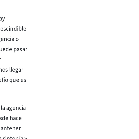
ay
rescindible
gencia o
puede pasar
r
os llegar
afío que es
 la agencia
esde hace
mantener
 sintonía y