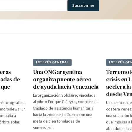
Suscribirme
INTERÉS GENERAL
INTERÉS GE
meras
Una ONG argentina
Terremoto
ladas de
organiza puente aéreo
crisis en 
e que
de ayuda hacia Venezuela
acelera l
desde Ve
La organización Solidaire, vinculada
al piloto Enrique Piñeyro, coordina el
ró fotografías
Un sismo recie
traslado de asistencia humanitaria
amoʻoalewa, un
costera venez
hacia la zona de La Guaira con una
compaña a
una situación h
meta de cien toneladas de
rbita solar.
que impulsa a 
suministros.
abandonar la z