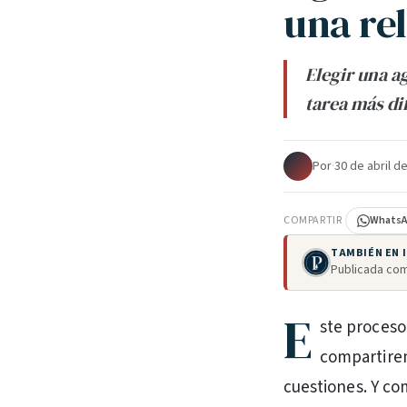
una rel
Elegir una a
tarea más di
Por
·
30 de abril d
COMPARTIR
Whats
TAMBIÉN EN
Publicada com
E
ste proceso
compartire
cuestiones. Y co