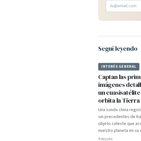
Seguí leyendo
INTERÉS GENERAL
Captan las pri
imágenes detal
un cuasisatélit
orbita la Tierra
Una sonda china regist
sin precedentes de K
objeto celeste que a
nuestro planeta en su ó
9 de julio