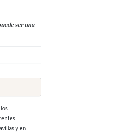
puede ser una
llos
rentes
villas y en