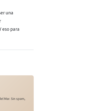
ser una
r
Y eso para
el Mar. Sin spam,