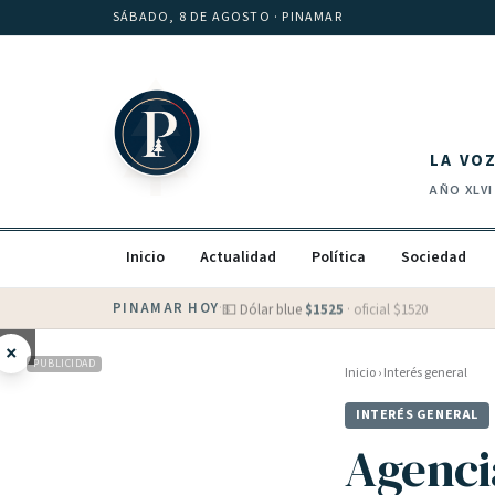
Saltar al contenido
SÁBADO, 8 DE AGOSTO
· PINAMAR
LA VO
AÑO
XLVI
Inicio
Actualidad
Política
Sociedad
PINAMAR HOY
·
💵 Dólar blue
$
1525
· oficial $
1520
×
PUBLICIDAD
Inicio
›
Interés general
INTERÉS GENERAL
Agenci