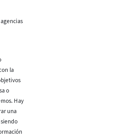
 agencias
o
con la
objetivos
sa o
remos. Hay
rar una
 siendo
formación