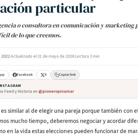
ación particular
gencia o consultora en comunicación y marketing 
fícil de lo que creemos.
e 2022
·
Actualizado el
31 de mayo de 2026
·
Lectura 3 min
App
Facebook
X
Copiar link
 INSTAGRAM
o Feed y Historia en
@pioneropinamar
 es similar al de elegir una pareja porque también con e
mos mucho tiempo, deberemos negociar y acordar dife
mo en la vida estas elecciones pueden funcionar de mara