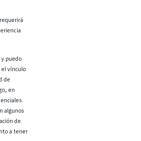
requerirá
periencia
r y puedo
el vínculo
d de
go, en
denciales
en algunos
mación de
unto a tener