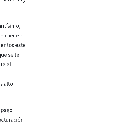
antísimo,
ue caer en
mentos este
que se le
ue el
s alto
 pago.
acturación