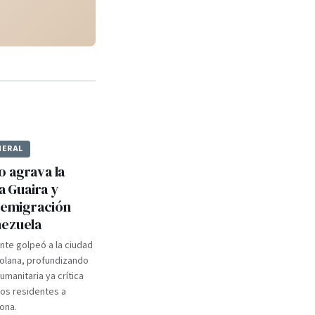
NERAL
 agrava la
La Guaira y
a emigración
nezuela
nte golpeó a la ciudad
olana, profundizando
umanitaria ya crítica
los residentes a
ona.