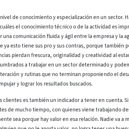
 nivel de conocimiento y especialización en un sector. H
 cuáles el conocimiento técnico o de la actividad es imp
ar una comunicación fluida y ágil entre la empresa y la a
e ya esto tiene sus pro y sus contras, porque también 
ias pierdan frescura, originalidad y creatividad al esta
umbrados a trabajar en un sector determinado y podem
reiteración y rutinas que no terminan proponiendo el des
mpujar y lograr los resultados buscados.
s clientes es también un indicador a tener en cuenta. Si
ntes de mucho tiempo, con quienes viene trabajando d
nte sea porque hay valor en esa relación. Nadie va a 
alguien que no le aporta valor, no logra tener una buena