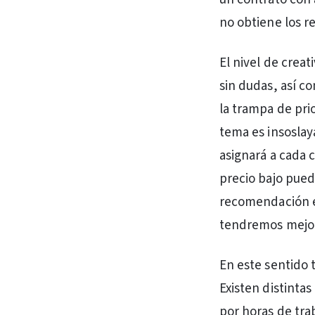
no obtiene los r
El nivel de crea
sin dudas, así c
la trampa de pri
tema es insoslay
asignará a cada c
precio bajo pued
recomendación e
tendremos mejor
En este sentido 
Existen distinta
por horas de trab