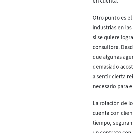
en cuenta.
Otro punto es el
industrias en las
si se quiere logr
consultora. Desd
que algunas agenc
demasiado acost
a sentir cierta 
necesario para e
La rotación de lo
cuenta con clie
tiempo, segurame
un contrato con 