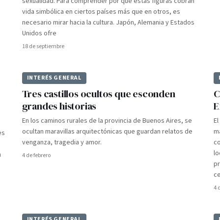
sexualidad. Para comprender por qué estas figuras cobran
vida simbólica en ciertos países más que en otros, es
necesario mirar hacia la cultura. Japón, Alemania y Estados
Unidos ofre
18 de septiembre
INTERÉS GENERAL
Tres castillos ocultos que esconden
C
grandes historias
E
En los caminos rurales de la provincia de Buenos Aires, se
El
ocultan maravillas arquitectónicas que guardan relatos de
ma
es
venganza, tragedia y amor.
co
lo
n
4 de febrero
pr
ce
4 
INTERÉS GENERAL