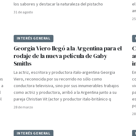
los sabores y destacar la naturaleza del pistacho
el
a
31 de agosto
25
INTERÉS GENERAL
Georgia Viero llegó a la Argentina para el
C
rodaje de la nueva película de Gaby
a
Smiths
i
La actriz, escritora y productora italo-argentina Georgia
E
us
Viero, reconocida por su recorrido no sólo como
c
 a
conductora televisiva, sino por sus innumerables trabajos
vi
l
como actriz y productora, arribó a la Argentina junto a su
pa
l
pareja Christian Vit (actor y productor italo-británico q
es
p
28 de marzo
28
INTERÉS GENERAL