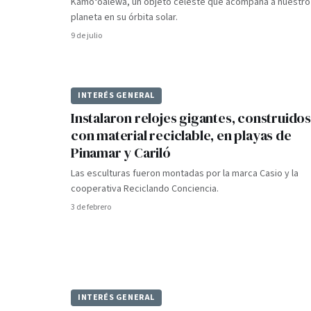
Kamoʻoalewa, un objeto celeste que acompaña a nuestro
planeta en su órbita solar.
9 de julio
INTERÉS GENERAL
Instalaron relojes gigantes, construidos
con material reciclable, en playas de
Pinamar y Cariló
Las esculturas fueron montadas por la marca Casio y la
cooperativa Reciclando Conciencia.
3 de febrero
INTERÉS GENERAL