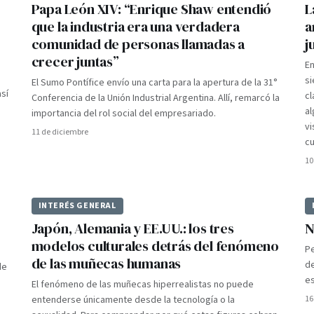
Papa León XIV: “Enrique Shaw entendió
L
que la industria era una verdadera
a
comunidad de personas llamadas a
j
crecer juntas”
En
s
El Sumo Pontífice envío una carta para la apertura de la 31°
así
cl
Conferencia de la Unión Industrial Argentina. Allí, remarcó la
al
importancia del rol social del empresariado.
vi
11 de diciembre
cu
10
INTERÉS GENERAL
Japón, Alemania y EE.UU.: los tres
N
modelos culturales detrás del fenómeno
Pe
de las muñecas humanas
de
de
es
El fenómeno de las muñecas hiperrealistas no puede
entenderse únicamente desde la tecnología o la
16