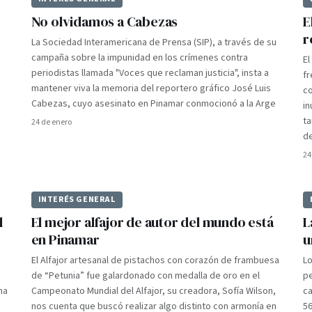
No olvidamos a Cabezas
E
r
La Sociedad Interamericana de Prensa (SIP), a través de su
campaña sobre la impunidad en los crímenes contra
El
periodistas llamada "Voces que reclaman justicia", insta a
f
mantener viva la memoria del reportero gráfico José Luis
co
Cabezas, cuyo asesinato en Pinamar conmocionó a la Arge
in
ta
24 de enero
de
24
INTERÉS GENERAL
l
El mejor alfajor de autor del mundo está
L
en Pinamar
u
El Alfajor artesanal de pistachos con corazón de frambuesa
Lo
de “Petunia” fue galardonado con medalla de oro en el
pe
na
Campeonato Mundial del Alfajor, su creadora, Sofía Wilson,
c
nos cuenta que buscó realizar algo distinto con armonía en
56