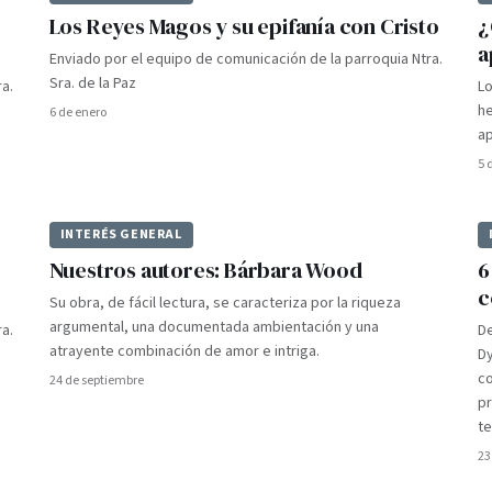
Los Reyes Magos y su epifanía con Cristo
¿
a
Enviado por el equipo de comunicación de la parroquia Ntra.
Sra. de la Paz
a.
Lo
he
6 de enero
ap
5 
INTERÉS GENERAL
PIONERO
PI
Nuestros autores: Bárbara Wood
6
c
Su obra, de fácil lectura, se caracteriza por la riqueza
argumental, una documentada ambientación y una
a.
De
atrayente combinación de amor e intriga.
Dy
co
24 de septiembre
pr
te
23