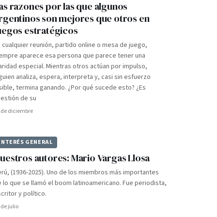
as razones por las que algunos
rgentinos son mejores que otros en
uegos estratégicos
 cualquier reunión, partido online o mesa de juego,
iempre aparece esa persona que parece tener una
aridad especial. Mientras otros actúan por impulso,
guien analiza, espera, interpreta y, casi sin esfuerzo
sible, termina ganando. ¿Por qué sucede esto? ¿Es
estión de su
 de diciembre
INTERÉS GENERAL
uestros autores: Mario Vargas Llosa
rú, (1936-2025). Uno de los miembros más importantes
 lo que se llamó el boom latinoamericano. Fue periodista,
critor y político.
 de julio