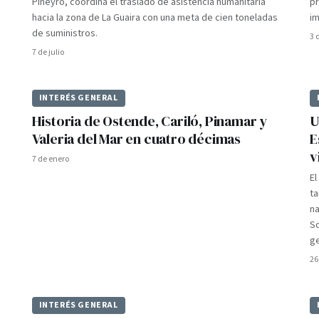
Piñeyro, coordina el traslado de asistencia humanitaria
pr
hacia la zona de La Guaira con una meta de cien toneladas
im
de suministros.
3 
7 de julio
INTERÉS GENERAL
Historia de Ostende, Cariló, Pinamar y
U
Valeria del Mar en cuatro décimas
E
v
7 de enero
El
ta
na
So
ge
26
INTERÉS GENERAL