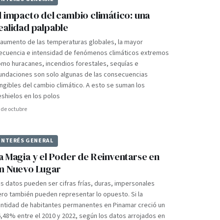
l impacto del cambio climático: una
ealidad palpable
 aumento de las temperaturas globales, la mayor
recuencia e intensidad de fenómenos climáticos extremos
mo huracanes, incendios forestales, sequías e
undaciones son solo algunas de las consecuencias
ngibles del cambio climático. A esto se suman los
shielos en los polos
 de octubre
INTERÉS GENERAL
a Magia y el Poder de Reinventarse en
n Nuevo Lugar
s datos pueden ser cifras frías, duras, impersonales
ro también pueden representar lo opuesto. Si la
antidad de habitantes permanentes en Pinamar creció un
,48% entre el 2010 y 2022, según los datos arrojados en