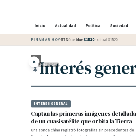
Inicio
Actualidad
Política
Sociedad
PINAMAR HOY
·
💵 Dólar blue
$
1530
· oficial $
1520
Interés gener
×
PUBLICIDAD
INTERÉS GENERAL
Captan las primeras imágenes detallada
de un cuasisatélite que orbita la Tierra
Una sonda china registró fotografías sin precedentes de