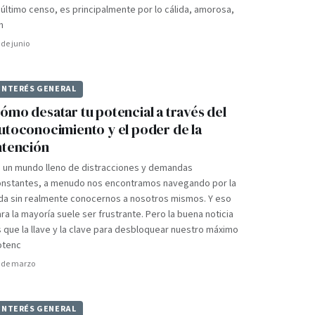
 último censo, es principalmente por lo cálida, amorosa,
m
 de junio
INTERÉS GENERAL
ómo desatar tu potencial a través del
utoconocimiento y el poder de la
ntención
n un mundo lleno de distracciones y demandas
onstantes, a menudo nos encontramos navegando por la
da sin realmente conocernos a nosotros mismos. Y eso
ra la mayoría suele ser frustrante. Pero la buena noticia
 que la llave y la clave para desbloquear nuestro máximo
otenc
 de marzo
INTERÉS GENERAL