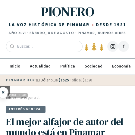
Saltar al contenido
PIONERO
LA VOZ HISTÓRICA DE PINAMAR
DESDE 1981
AÑO
XLVI
·
SÁBADO, 8 DE AGOSTO
· PINAMAR, BUENOS AIRES
f
Inicio
Actualidad
Política
Sociedad
Economía
PINAMAR HOY
·
💵 Dólar blue
$
1525
· oficial $
1520
×
PUBLICIDAD
Inicio
›
Interés general
INTERÉS GENERAL
El mejor alfajor de autor del
mundo está en Pinamar