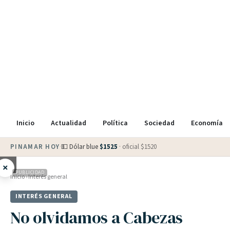
Inicio
Actualidad
Política
Sociedad
Economía
PINAMAR HOY
·
💵 Dólar blue
$
1525
· oficial $
1520
×
PUBLICIDAD
Inicio
›
Interés general
INTERÉS GENERAL
No olvidamos a Cabezas