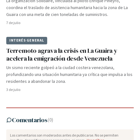
La organización Solidaire, vinculada al piloto Enrique Piñeyro,
coordina el traslado de asistencia humanitaria hacia la zona de La
Guaira con una meta de cien toneladas de suministros.
7 de julio
INTERÉS GENERAL
Terremoto agrava la crisis en La Guaira y
acelera la emigración desde Venezuela
Un sismo reciente golpeó a la ciudad costera venezolana,
profundizando una situación humanitaria ya crítica que impulsa a los
residentes a abandonar la zona.
3 de julio
Comentarios
(
0
)
Los comentarios son moderados antes de publicarse. No se permiten