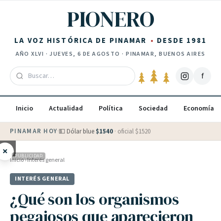
Saltar al contenido
PIONERO
LA VOZ HISTÓRICA DE PINAMAR
DESDE 1981
AÑO
XLVI
·
JUEVES, 6 DE AGOSTO
· PINAMAR, BUENOS AIRES
f
Inicio
Actualidad
Política
Sociedad
Economía
PINAMAR HOY
·
💵 Dólar blue
$
1540
· oficial $
1520
×
PUBLICIDAD
Inicio
›
Interés general
INTERÉS GENERAL
¿Qué son los organismos
pegajosos que aparecieron