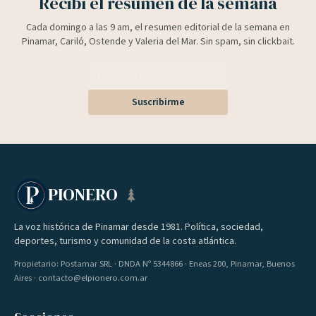
Recibí el resumen de la semana
Cada domingo a las 9 am, el resumen editorial de la semana en
Pinamar, Cariló, Ostende y Valeria del Mar. Sin spam, sin clickbait.
Suscribirme
PIONERO
La voz histórica de Pinamar desde 1981. Política, sociedad,
deportes, turismo y comunidad de la costa atlántica.
Propietario: Postamar SRL · DNDA Nº 5344866 · Eneas 200, Pinamar, Buenos
Aires · contacto@elpionero.com.ar