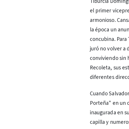
Tiburcia Domíngu
el primer vicepr
armonioso. Cansa
la época un anun
concubina. Para 
juró no volver a 
conviviendo sin 
Recoleta, sus es
diferentes direc
Cuando Salvador 
Porteña" en un ca
inaugurada en su
capilla y numero