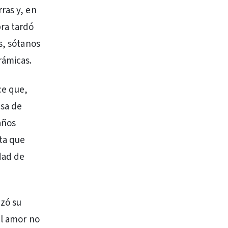
ras y, en
bra tardó
s, sótanos
rámicas.
ce que,
esa de
años
ta que
dad de
nzó su
el amor no