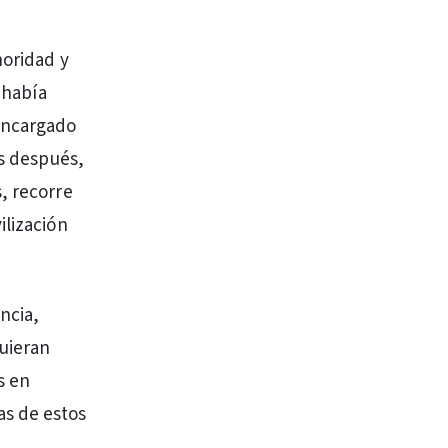
noridad y
 había
 encargado
es después,
, recorre
ilización
ncia,
quieran
s en
as de estos