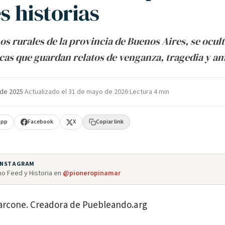
s historias
os rurales de la provincia de Buenos Aires, se ocul
cas que guardan relatos de venganza, tragedia y am
 de 2025
·
Actualizado el
31 de mayo de 2026
·
Lectura 4 min
App
Facebook
X
Copiar link
 INSTAGRAM
o Feed y Historia en
@pioneropinamar
arcone. Creadora de Puebleando.arg