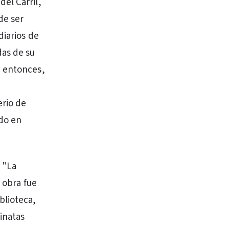
el Carril,
de ser
diarios de
das de su
e entonces,
erio de
ndo en
 "La
a obra fue
blioteca,
linatas