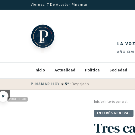
Saltar al contenido
Viernes, 7 De Agosto
· Pinamar
LA VO
AÑO
XLVI
Inicio
Actualidad
Política
Sociedad
PINAMAR HOY
·
💵 Dólar blue
$
1530
· oficial $
1520
×
PUBLICIDAD
Inicio
›
Interés general
INTERÉS GENERAL
Tres ca