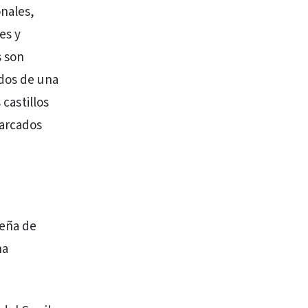
onales,
es y
s son
ados de una
 castillos
marcados
teña de
na