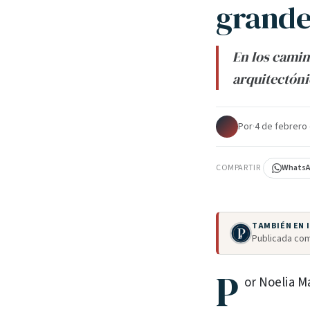
grande
En los camin
arquitectóni
Por
·
4 de febrero
COMPARTIR
Whats
TAMBIÉN EN
Publicada com
P
or Noelia M