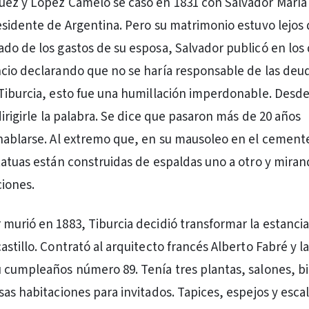
ez y López Camelo se casó en 1831 con Salvador María d
esidente de Argentina. Pero su matrimonio estuvo lejos 
do de los gastos de su esposa, Salvador publicó en los 
cio declarando que no se haría responsable de las deu
Tiburcia, esto fue una humillación imperdonable. Desd
dirigirle la palabra. Se dice que pasaron más de 20 años
hablarse. Al extremo que, en su mausoleo en el cement
tatuas están construidas de espaldas uno a otro y mira
ciones.
murió en 1883, Tiburcia decidió transformar la estancia
stillo. Contrató al arquitecto francés Alberto Fabré y l
 cumpleaños número 89. Tenía tres plantas, salones, bi
sas habitaciones para invitados. Tapices, espejos y esca