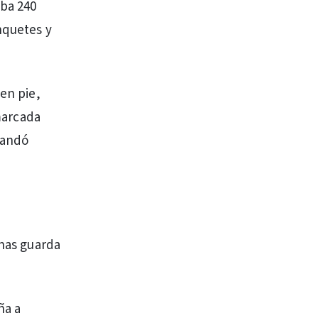
aba 240
nquetes y
 en pie,
 marcada
mandó
inas guarda
ña a