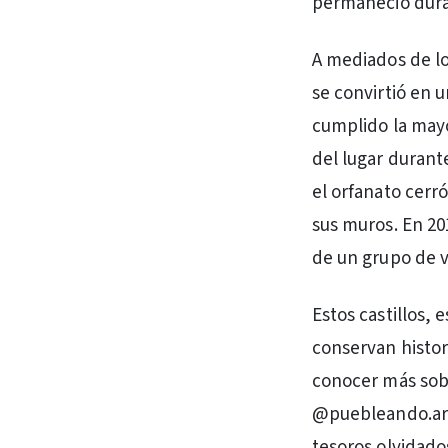
permaneció dura
A mediados de lo
se convirtió en u
cumplido la mayo
del lugar durant
el orfanato cerr
sus muros. En 20
de un grupo de ve
Estos castillos,
conservan histor
conocer más sobr
@puebleando.arg
tesoros olvidado