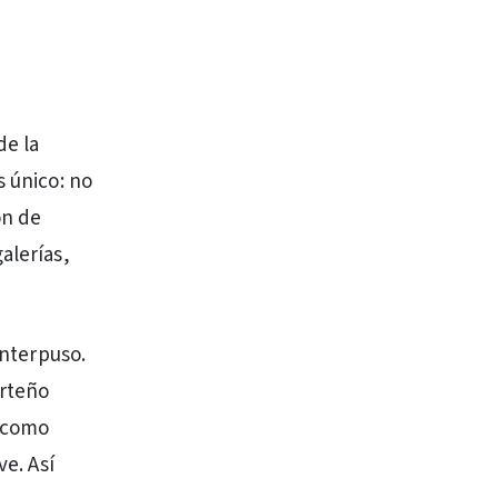
de la
s único: no
ón de
alerías,
interpuso.
orteño
o como
ve. Así