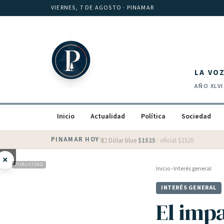
Saltar al contenido
VIERNES, 7 DE AGOSTO
· PINAMAR
LA VO
AÑO
XLVI
Inicio
Actualidad
Política
Sociedad
PINAMAR HOY
·
💵 Dólar blue
$
1525
· oficial $
1520
×
PUBLICIDAD
Inicio
›
Interés general
INTERÉS GENERAL
El imp