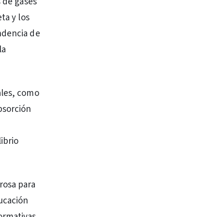
s de gases
ta y los
ndencia de
la
ales, como
bsorción
a
ibrio
rosa para
ucación
ormativas