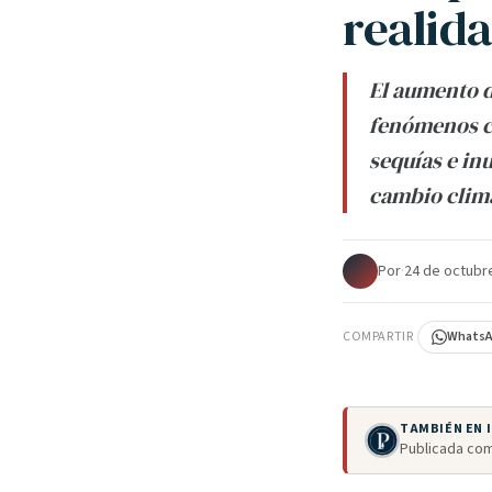
realid
El aumento d
fenómenos c
sequías e in
cambio climá
Por
·
24 de octubr
COMPARTIR
Whats
TAMBIÉN EN
Publicada com