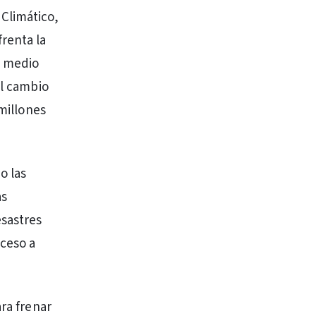
 Climático,
frenta la
l medio
el cambio
 millones
o las
as
esastres
cceso a
ara frenar