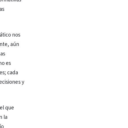
as
ático nos
ante, aún
das
no es
es; cada
ecisiones y
el que
n la
ío