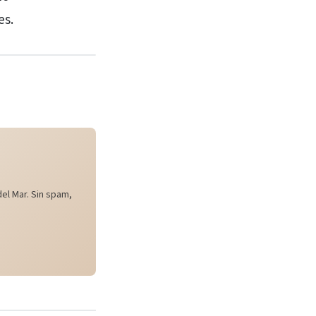
es.
el Mar. Sin spam,