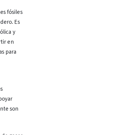
es fósiles
adero. Es
ólica y
tir en
as para
os
apoyar
nte son