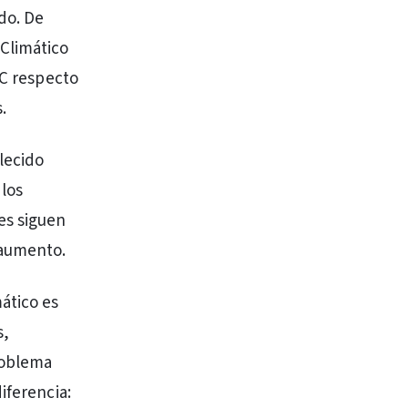
do. De
Climático
°C respecto
.
lecido
 los
es siguen
 aumento.
ático es
s,
roblema
iferencia: