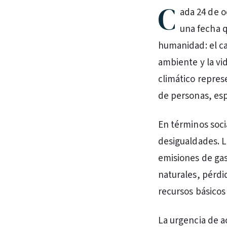
C
ada 24 de o
una fecha q
humanidad: el ca
ambiente y la vi
climático represe
de personas, es
En términos soci
desigualdades. L
emisiones de gas
naturales, pérdi
recursos básicos
La urgencia de a