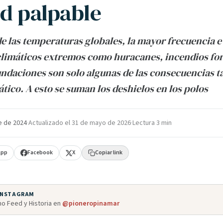
ad palpable
e las temperaturas globales, la mayor frecuencia e
limáticos extremos como huracanes, incendios for
undaciones son solo algunas de las consecuencias t
tico. A esto se suman los deshielos en los polos
e de 2024
·
Actualizado el
31 de mayo de 2026
·
Lectura 3 min
App
Facebook
X
Copiar link
 INSTAGRAM
o Feed y Historia en
@pioneropinamar