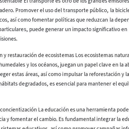
sustentable El transporte es otro de los grandes emisore
dero. Promover el uso del transporte público, la bicicle
icos, así como fomentar políticas que reduzcan la depe
particulares, puede generar un impacto significativo en 
isiones.
ón y restauración de ecosistemas Los ecosistemas natur
 humedales y los océanos, juegan un papel clave en la a
eger estas áreas, así como impulsar la reforestación y l
hábitats degradados, es esencial para mantener el equil
y concientización La educación es una herramienta pode
ia y fomentar el cambio. Es fundamental integrar la ed
s sistemas educativos, así como promover campañas inf