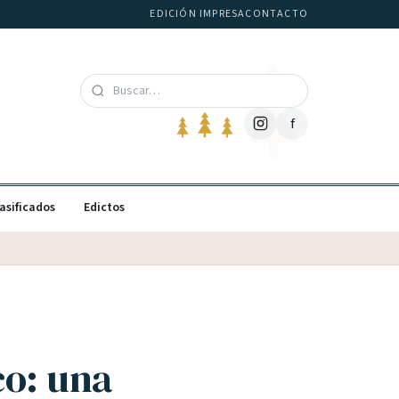
EDICIÓN IMPRESA
CONTACTO
f
asificados
Edictos
co: una