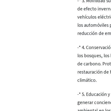
-* 3. Movilidad 
de efecto inverna
vehículos eléctr
los automóviles 
reducción de em
-* 4. Conservaci
los bosques, los
de carbono. Prot
restauración de 
climático.
-* 5. Educación 
generar concienc
ambiental en lo