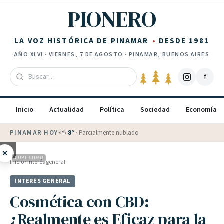
Saltar al contenido
PIONERO
LA VOZ HISTÓRICA DE PINAMAR
DESDE 1981
AÑO
XLVI
·
VIERNES, 7 DE AGOSTO
· PINAMAR, BUENOS AIRES
f
Inicio
Actualidad
Política
Sociedad
Economía
PINAMAR HOY
·
⛅
8
°
·
Parcialmente nublado
×
PUBLICIDAD
Inicio
›
Interés general
INTERÉS GENERAL
Cosmética con CBD:
¿Realmente es Eficaz para la