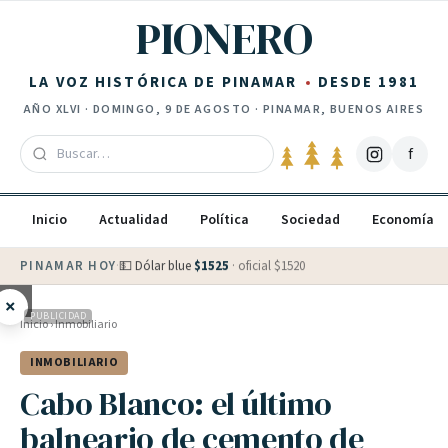
Saltar al contenido
PIONERO
LA VOZ HISTÓRICA DE PINAMAR
DESDE 1981
AÑO
XLVI
·
DOMINGO, 9 DE AGOSTO
· PINAMAR, BUENOS AIRES
f
Inicio
Actualidad
Política
Sociedad
Economía
PINAMAR HOY
·
💵 Dólar blue
$
1525
· oficial $
1520
×
PUBLICIDAD
Inicio
›
Inmobiliario
INMOBILIARIO
Cabo Blanco: el último
balneario de cemento de