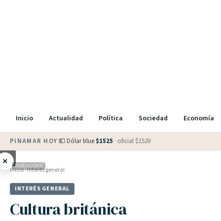
Inicio
Actualidad
Política
Sociedad
Economía
PINAMAR HOY
·
💵 Dólar blue
$
1525
· oficial $
1520
×
PUBLICIDAD
Inicio
›
Interés general
INTERÉS GENERAL
Cultura británica