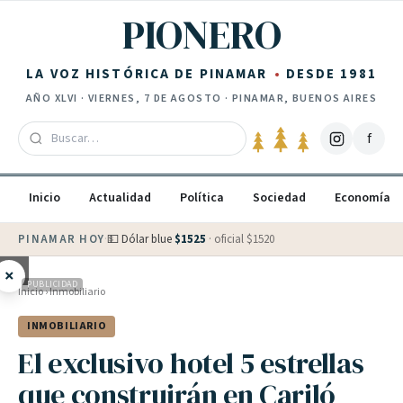
Saltar al contenido
PIONERO
LA VOZ HISTÓRICA DE PINAMAR
DESDE 1981
AÑO
XLVI
·
VIERNES, 7 DE AGOSTO
· PINAMAR, BUENOS AIRES
f
Inicio
Actualidad
Política
Sociedad
Economía
PINAMAR HOY
·
💵 Dólar blue
$
1525
· oficial $
1520
×
PUBLICIDAD
Inicio
›
Inmobiliario
INMOBILIARIO
El exclusivo hotel 5 estrellas
que construirán en Cariló