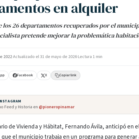
amentos en alquiler
de los 26 departamentos recuperados por el municip
ficialista pretende mejorar la problemática habitaci
e 2022
·
Actualizado el
31 de mayo de 2026
·
Lectura 1 min
App
Facebook
X
Copiar link
 INSTAGRAM
o Feed y Historia en
@pioneropinamar
rio de Vivienda y Hábitat, Fernando Ávila, anticipó en e
 que el municipio trabaja en un programa para generar 