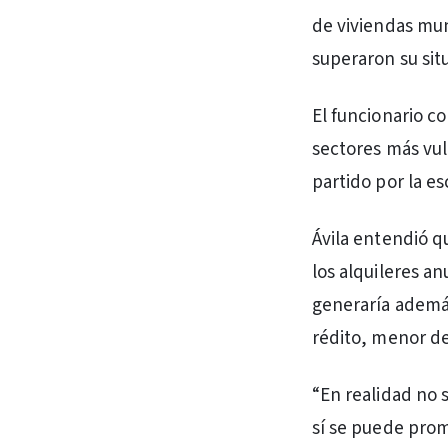
de viviendas mu
superaron su situ
El funcionario c
sectores más vul
partido por la es
Ávila entendió qu
los alquileres a
generaría ademá
rédito, menor de
“En realidad no s
sí se puede prom