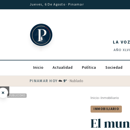
Saltar al contenido
Jueves, 6 De Agosto
· Pinamar
LA VO
AÑO
XLV
Inicio
Actualidad
Política
Sociedad
PINAMAR HOY
·
💵 Dólar blue
$
1530
· oficial $
1520
×
PUBLICIDAD
Inicio
›
Inmobiliario
INMOBILIARIO
El mun