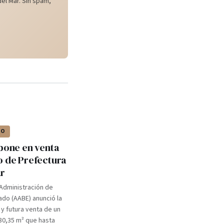
el Mar. Sin spam,
IO
 pone en venta
o de Prefectura
ar
Administración de
ado (AABE) anunció la
y futura venta de un
30,35 m² que hasta