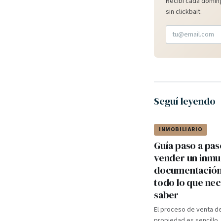
Recibí cada doming
sin clickbait.
Seguí leyendo
INMOBILIARIO
Guía paso a pas
vender un inmu
documentación,
todo lo que nec
saber
El proceso de venta d
propiedad es sencillo,