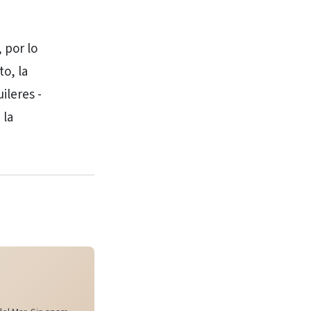
 por lo
o, la
ileres -
 la