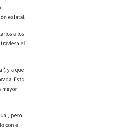
a
ión estatal.
arlos a los
traviesa el
a”, y a que
orada. Esto
n mayor
nual, pero
do con el