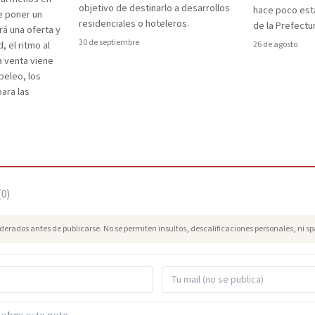
objetivo de destinarlo a desarrollos
hace poco esta
e poner un
residenciales o hoteleros.
de la Prefectu
rá una oferta y
30 de septiembre
d, el ritmo al
26 de agosto
a venta viene
peleo, los
para las
(
0
)
erados antes de publicarse. No se permiten insultos, descalificaciones personales, ni s