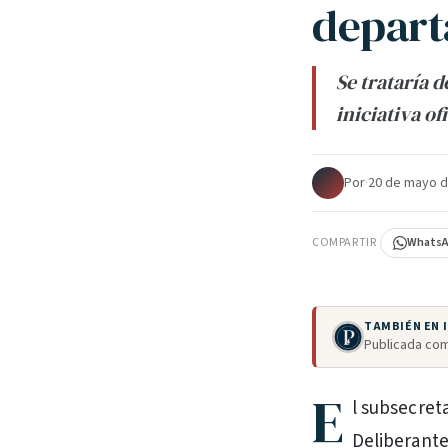
depart
Se trataría 
iniciativa o
Por
·
20 de mayo d
COMPARTIR
Whats
TAMBIÉN EN
Publicada com
E
l subsecreta
Deliberante