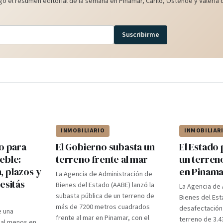
o el resumen editorial de la semana en Pinamar, Cariló, Ostende y Valeria d
Suscribirme
INMOBILIARIO
INMOBILIAR
o para
El Gobierno subasta un
El Estado
eble:
terreno frente al mar
un terren
 plazos y
en Pinam
La Agencia de Administración de
esitás
Bienes del Estado (AABE) lanzó la
La Agencia de 
subasta pública de un terreno de
Bienes del Est
más de 7200 metros cuadrados
desafectación 
e una
frente al mar en Pinamar, con el
terreno de 3.4
 al menos en