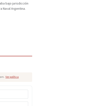
ba bajo jurisdicción
ra Naval Argentina.
pam.
Ver política