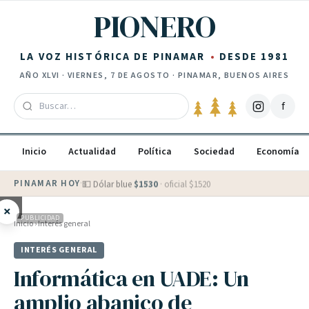
Saltar al contenido
PIONERO
LA VOZ HISTÓRICA DE PINAMAR
DESDE 1981
AÑO
XLVI
·
VIERNES, 7 DE AGOSTO
· PINAMAR, BUENOS AIRES
f
Inicio
Actualidad
Política
Sociedad
Economía
PINAMAR HOY
·
💵 Dólar blue
$
1530
· oficial $
1520
×
PUBLICIDAD
Inicio
›
Interés general
INTERÉS GENERAL
Informática en UADE: Un
amplio abanico de