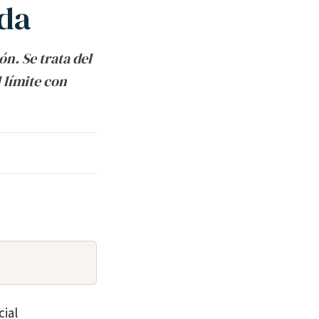
lda
ón. Se trata del
 límite con
ial