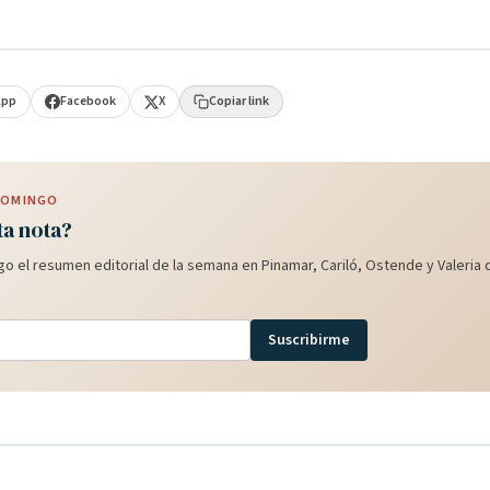
App
Facebook
X
Copiar link
 DOMINGO
ta nota?
o el resumen editorial de la semana en Pinamar, Cariló, Ostende y Valeria d
Suscribirme