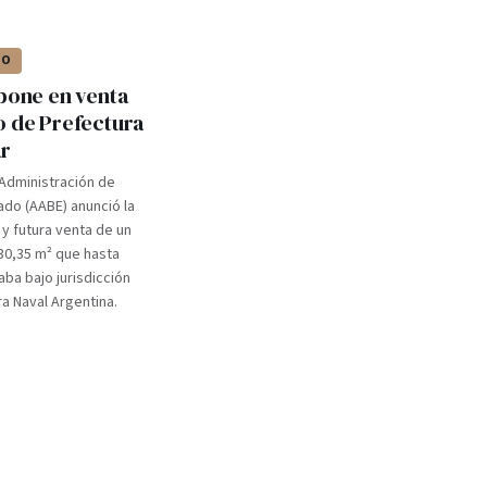
IO
 pone en venta
o de Prefectura
ar
Administración de
ado (AABE) anunció la
y futura venta de un
30,35 m² que hasta
ba bajo jurisdicción
ra Naval Argentina.