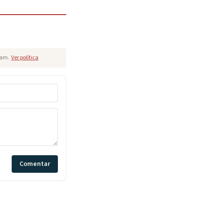
pam.
Ver política
Comentar