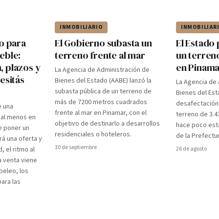
INMOBILIARIO
INMOBILIAR
o para
El Gobierno subasta un
El Estado
eble:
terreno frente al mar
un terren
 plazos y
en Pinam
La Agencia de Administración de
esitás
Bienes del Estado (AABE) lanzó la
La Agencia de 
subasta pública de un terreno de
Bienes del Est
más de 7200 metros cuadrados
desafectación 
e una
frente al mar en Pinamar, con el
terreno de 3.4
 al menos en
objetivo de destinarlo a desarrollos
hace poco esta
e poner un
residenciales o hoteleros.
de la Prefectu
rá una oferta y
30 de septiembre
d, el ritmo al
26 de agosto
a venta viene
peleo, los
para las