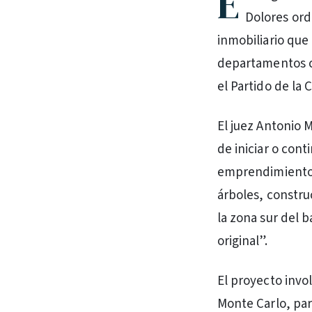
E
Dolores ord
inmobiliario que
departamentos co
el Partido de la 
El juez Antonio 
de iniciar o cont
emprendimiento.
árboles, constru
la zona sur del b
original”.
El proyecto invo
Monte Carlo, par