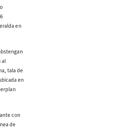
lo
16
meralda en
 abstengan
 al
a, tala de
ubicada en
terplan
dante con
ínea de