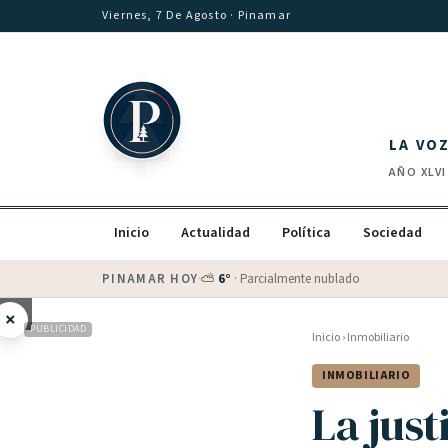
Saltar al contenido
Viernes, 7 De Agosto
· Pinamar
LA VO
AÑO
XLVI
Inicio
Actualidad
Política
Sociedad
PINAMAR HOY
·
⛅
6
°
·
Parcialmente nublado
×
PUBLICIDAD
Inicio
›
Inmobiliario
INMOBILIARIO
La jus