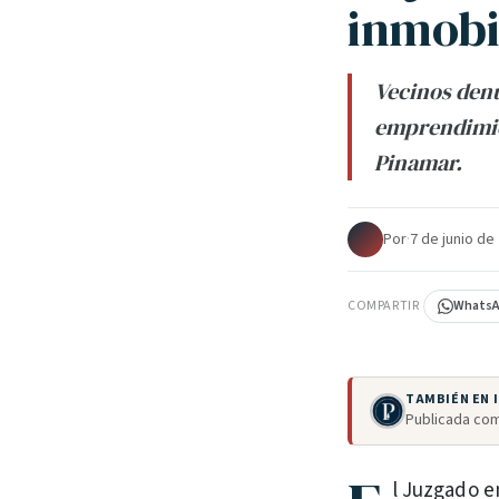
inmobi
Vecinos denun
emprendimien
Pinamar.
Por
·
7 de junio de
COMPARTIR
Whats
TAMBIÉN EN
Publicada com
l Juzgado e