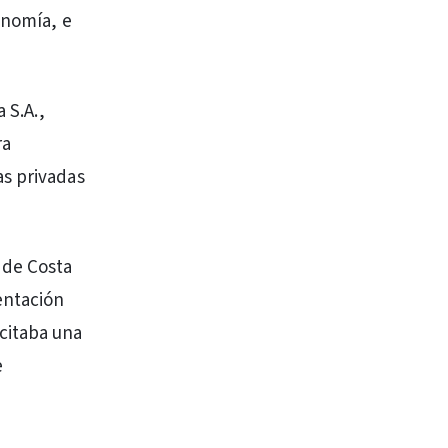
onomía, e
 S.A.,
ra
as privadas
 de Costa
entación
citaba una
e