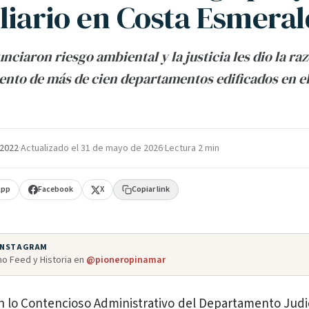
liario en Costa Esmera
ciaron riesgo ambiental y la justicia les dio la raz
to de más de cien departamentos edificados en el
 2022
·
Actualizado el
31 de mayo de 2026
·
Lectura 2 min
App
Facebook
X
Copiar link
 INSTAGRAM
o Feed y Historia en
@pioneropinamar
n lo Contencioso Administrativo del Departamento Judic