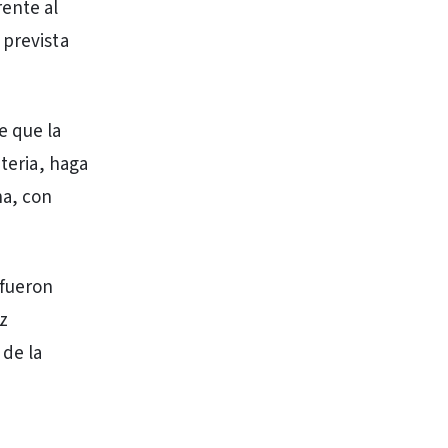
rente al
 prevista
e que la
ateria, haga
ha, con
 fueron
z
 de la