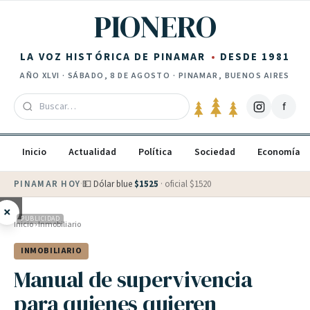
Saltar al contenido
PIONERO
LA VOZ HISTÓRICA DE PINAMAR
DESDE 1981
AÑO
XLVI
·
SÁBADO, 8 DE AGOSTO
· PINAMAR, BUENOS AIRES
f
Inicio
Actualidad
Política
Sociedad
Economía
PINAMAR HOY
·
💵 Dólar blue
$
1525
· oficial $
1520
×
PUBLICIDAD
Inicio
›
Inmobiliario
INMOBILIARIO
Manual de supervivencia
para quienes quieren