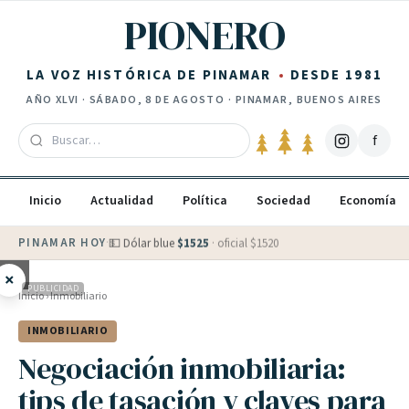
Saltar al contenido
PIONERO
LA VOZ HISTÓRICA DE PINAMAR
DESDE 1981
AÑO
XLVI
·
SÁBADO, 8 DE AGOSTO
· PINAMAR, BUENOS AIRES
f
Inicio
Actualidad
Política
Sociedad
Economía
PINAMAR HOY
·
💵 Dólar blue
$
1525
· oficial $
1520
×
PUBLICIDAD
Inicio
›
Inmobiliario
INMOBILIARIO
Negociación inmobiliaria:
tips de tasación y claves para