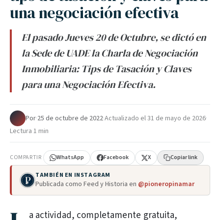
una negociación efectiva
El pasado Jueves 20 de Octubre, se dictó en
la Sede de UADE la Charla de Negociación
Inmobiliaria: Tips de Tasación y Claves
para una Negociación Efectiva.
Por
·
25 de octubre de 2022
·
Actualizado el
31 de mayo de 2026
·
Lectura 1 min
COMPARTIR
WhatsApp
Facebook
X
Copiar link
TAMBIÉN EN INSTAGRAM
Publicada como Feed y Historia en
@pioneropinamar
a actividad, completamente gratuita,