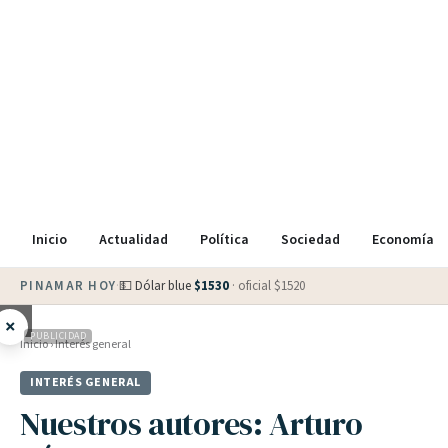
Inicio
Actualidad
Política
Sociedad
Economía
PINAMAR HOY
·
💵 Dólar blue
$
1530
· oficial $
1520
×
PUBLICIDAD
Inicio
›
Interés general
INTERÉS GENERAL
Nuestros autores: Arturo