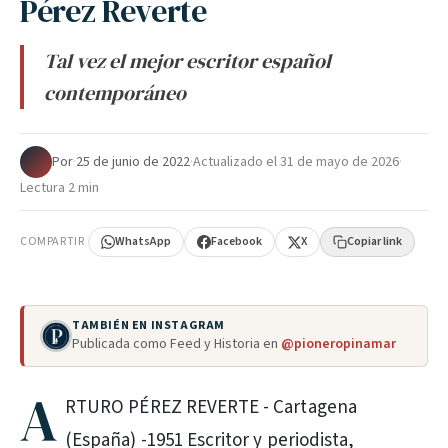
Pérez Reverte
Tal vez el mejor escritor español
contemporáneo
Por
·
25 de junio de 2022
·
Actualizado el
31 de mayo de 2026
·
Lectura 2 min
COMPARTIR
WhatsApp
Facebook
X
Copiar link
TAMBIÉN EN INSTAGRAM
Publicada como Feed y Historia en
@pioneropinamar
A
RTURO PÉREZ REVERTE - Cartagena
(España) -1951 Escritor y periodista,