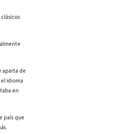
 clásicos
tualmente
e aparta de
 el idioma
staba en
te país que
más