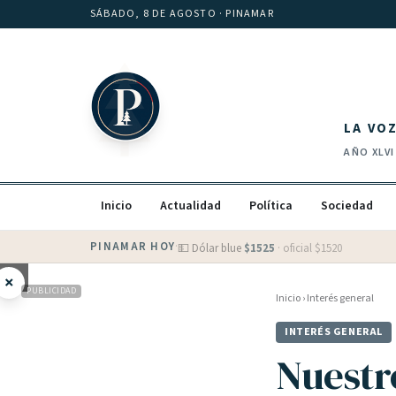
Saltar al contenido
SÁBADO, 8 DE AGOSTO
· PINAMAR
LA VO
AÑO
XLVI
Inicio
Actualidad
Política
Sociedad
PINAMAR HOY
·
💵 Dólar blue
$
1525
· oficial $
1520
×
PUBLICIDAD
Inicio
›
Interés general
INTERÉS GENERAL
Nuestr