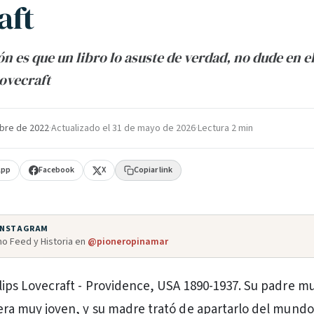
aft
ón es que un libro lo asuste de verdad, no dude en el
ovecraft
bre de 2022
·
Actualizado el
31 de mayo de 2026
·
Lectura 2 min
App
Facebook
X
Copiar link
 INSTAGRAM
o Feed y Historia en
@pioneropinamar
lips Lovecraft - Providence, USA 1890-1937. Su padre mu
era muy joven, y su madre trató de apartarlo del mundo.