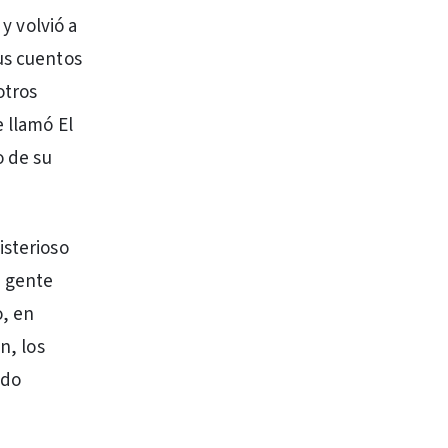
 y volvió a
us cuentos
otros
e llamó El
o de su
isterioso
a gente
o, en
n, los
ido