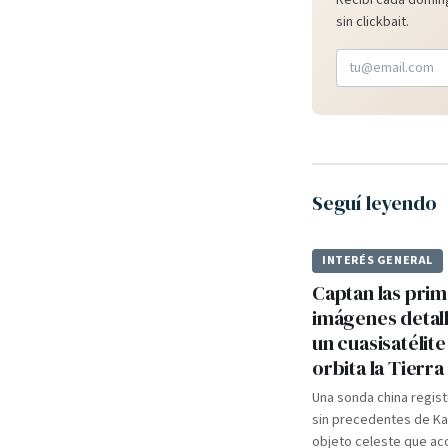
Recibí cada doming
sin clickbait.
Seguí leyendo
INTERÉS GENERAL
Captan las pri
imágenes detal
un cuasisatélit
orbita la Tierra
Una sonda china regist
sin precedentes de K
objeto celeste que a