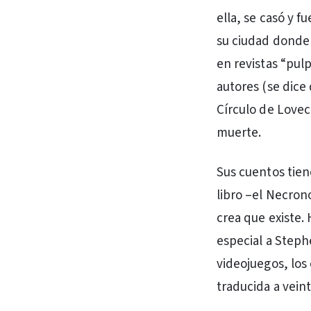
ella, se casó y f
su ciudad donde 
en revistas “pul
autores (se dice
Círculo de Lovecr
muerte.
Sus cuentos tien
libro –el Necro
crea que existe. 
especial a Stephe
videojuegos, los
traducida a veint