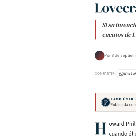
Lovecr
Si su intenci
cuentos de L
Por
·
3 de septiem
COMPARTIR
Whats
TAMBIÉN EN
Publicada com
H
oward Phil
cuando él 