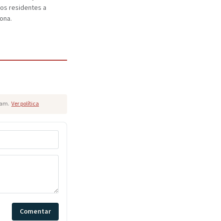
los residentes a
ona.
pam.
Ver política
Comentar