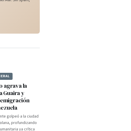
el Mar. Sin spam,
NERAL
 agrava la
La Guaira y
a emigración
nezuela
nte golpeó a la ciudad
olana, profundizando
umanitaria ya crítica