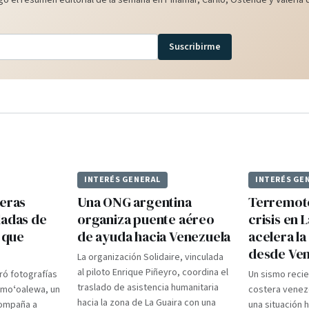
o el resumen editorial de la semana en Pinamar, Cariló, Ostende y Valeria d
Suscribirme
INTERÉS GENERAL
INTERÉS GE
meras
Una ONG argentina
Terremoto
ladas de
organiza puente aéreo
crisis en 
e que
de ayuda hacia Venezuela
acelera l
desde Ve
La organización Solidaire, vinculada
al piloto Enrique Piñeyro, coordina el
ró fotografías
Un sismo recie
traslado de asistencia humanitaria
amoʻoalewa, un
costera venez
hacia la zona de La Guaira con una
compaña a
una situación h