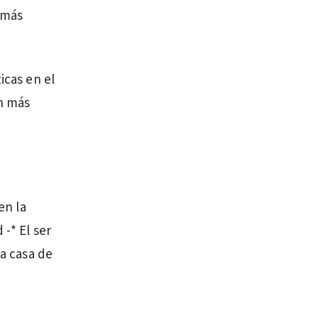
s más
icas en el
n más
en la
-* El ser
ña casa de