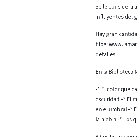
Se le considera u
influyentes del g
Hay gran cantidad
blog: www.laman
detalles.
En la Biblioteca
-* El color que c
oscuridad -* El m
en el umbral -* E
la niebla -* Los 