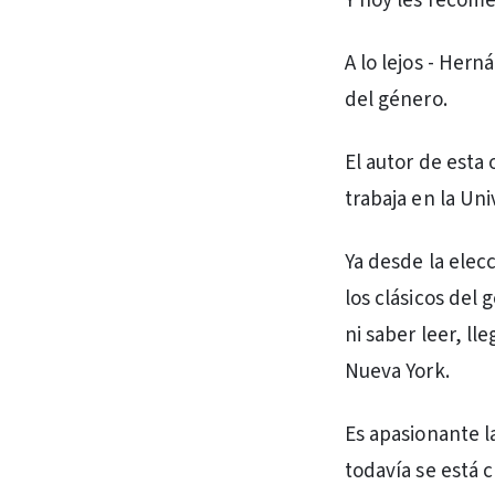
Y hoy les reco
A lo lejos - Hern
del género.
El autor de esta
trabaja en la Un
Ya desde la elec
los clásicos del
ni saber leer, ll
Nueva York.
Es apasionante l
todavía se está 