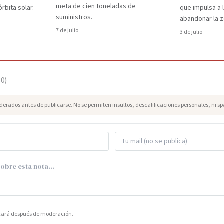
meta de cien toneladas de
rbita solar.
que impulsa a 
suministros.
abandonar la z
7 de julio
3 de julio
(
0
)
erados antes de publicarse. No se permiten insultos, descalificaciones personales, ni s
icará después de moderación.