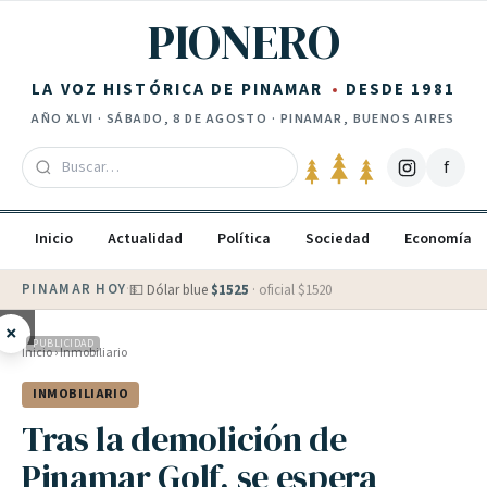
Saltar al contenido
PIONERO
LA VOZ HISTÓRICA DE PINAMAR
DESDE 1981
AÑO
XLVI
·
SÁBADO, 8 DE AGOSTO
· PINAMAR, BUENOS AIRES
f
Inicio
Actualidad
Política
Sociedad
Economía
PINAMAR HOY
·
💵 Dólar blue
$
1525
· oficial $
1520
×
PUBLICIDAD
Inicio
›
Inmobiliario
INMOBILIARIO
Tras la demolición de
Pinamar Golf, se espera