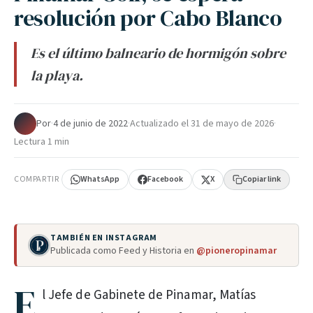
resolución por Cabo Blanco
Es el último balneario de hormigón sobre
la playa.
Por
·
4 de junio de 2022
·
Actualizado el
31 de mayo de 2026
·
Lectura 1 min
COMPARTIR
WhatsApp
Facebook
X
Copiar link
TAMBIÉN EN INSTAGRAM
Publicada como Feed y Historia en
@pioneropinamar
E
l Jefe de Gabinete de Pinamar, Matías