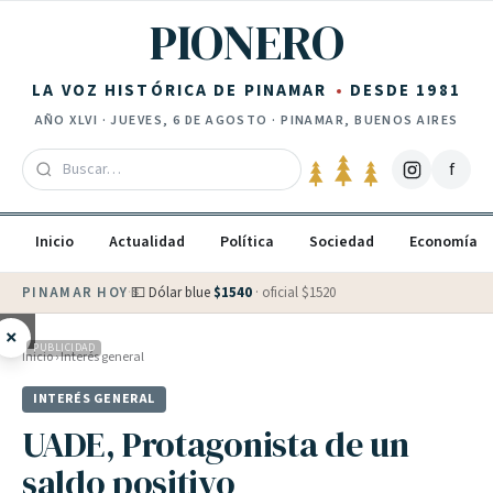
Saltar al contenido
PIONERO
LA VOZ HISTÓRICA DE PINAMAR
DESDE 1981
AÑO
XLVI
·
JUEVES, 6 DE AGOSTO
· PINAMAR, BUENOS AIRES
f
Inicio
Actualidad
Política
Sociedad
Economía
PINAMAR HOY
·
💵 Dólar blue
$
1540
· oficial $
1520
×
PUBLICIDAD
Inicio
›
Interés general
INTERÉS GENERAL
UADE, Protagonista de un
saldo positivo