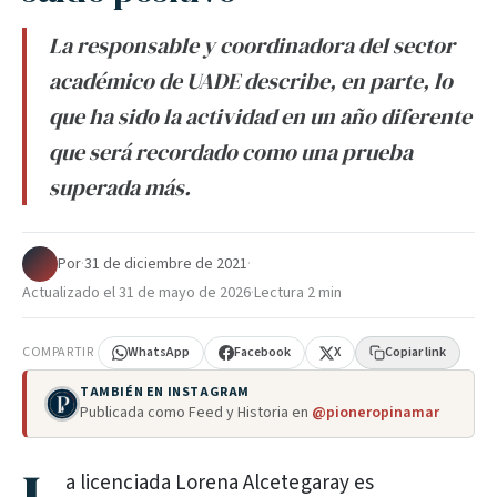
La responsable y coordinadora del sector
académico de UADE describe, en parte, lo
que ha sido la actividad en un año diferente
que será recordado como una prueba
superada más.
Por
·
31 de diciembre de 2021
·
Actualizado el
31 de mayo de 2026
·
Lectura 2 min
COMPARTIR
WhatsApp
Facebook
X
Copiar link
TAMBIÉN EN INSTAGRAM
Publicada como Feed y Historia en
@pioneropinamar
a licenciada Lorena Alcetegaray es