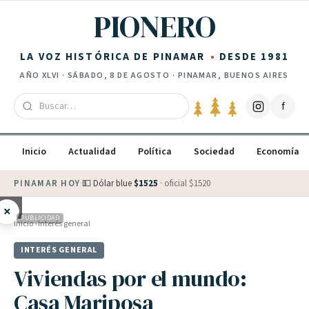
Saltar al contenido
PIONERO
LA VOZ HISTÓRICA DE PINAMAR
DESDE 1981
AÑO
XLVI
·
SÁBADO, 8 DE AGOSTO
· PINAMAR, BUENOS AIRES
f
Inicio
Actualidad
Política
Sociedad
Economía
PINAMAR HOY
·
💵 Dólar blue
$
1525
· oficial $
1520
×
PUBLICIDAD
Inicio
›
Interés general
INTERÉS GENERAL
Viviendas por el mundo:
Casa Mariposa