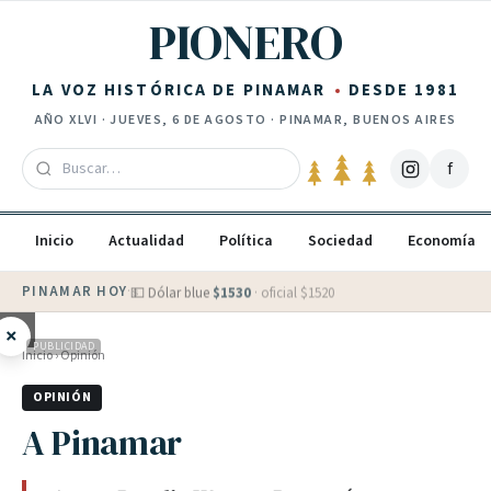
Saltar al contenido
PIONERO
LA VOZ HISTÓRICA DE PINAMAR
DESDE 1981
AÑO
XLVI
·
JUEVES, 6 DE AGOSTO
· PINAMAR, BUENOS AIRES
f
Inicio
Actualidad
Política
Sociedad
Economía
PINAMAR HOY
·
💵 Dólar blue
$
1530
· oficial $
1520
×
PUBLICIDAD
Inicio
›
Opinión
OPINIÓN
A Pinamar