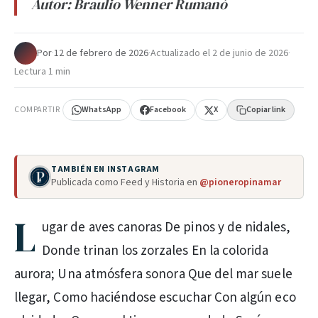
Autor: Braulio Wenner Rumanó
Por
·
12 de febrero de 2026
·
Actualizado el
2 de junio de 2026
·
Lectura 1 min
COMPARTIR
WhatsApp
Facebook
X
Copiar link
TAMBIÉN EN INSTAGRAM
Publicada como Feed y Historia en
@pioneropinamar
L
ugar de aves canoras De pinos y de nidales,
Donde trinan los zorzales En la colorida
aurora; Una atmósfera sonora Que del mar suele
llegar, Como haciéndose escuchar Con algún eco