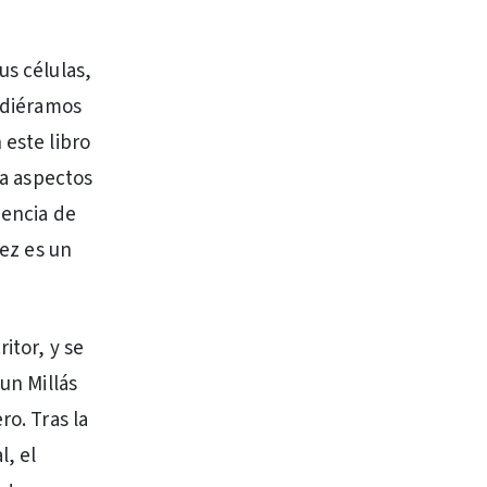
us células,
pudiéramos
 este libro
la aspectos
iencia de
jez es un
itor, y se
un Millás
ro. Tras la
l, el