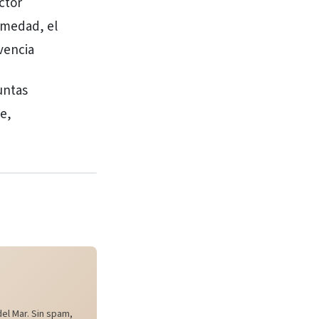
ctor
rmedad, el
vencia
untas
le,
el Mar. Sin spam,