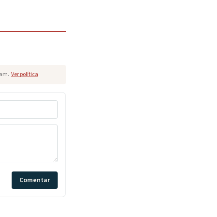
pam.
Ver política
Comentar