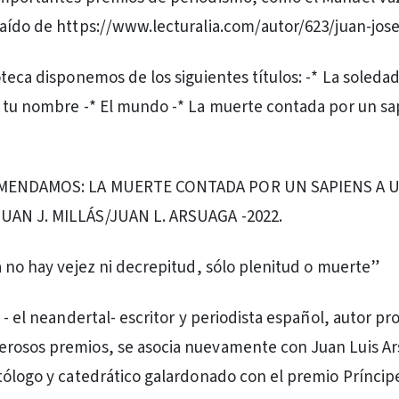
aído de https://www.lecturalia.com/autor/623/juan-jose
teca disponemos de los siguientes títulos: -* La soledad
 tu nombre -* El mundo -* La muerte contada por un sa
OMENDAMOS: LA MUERTE CONTADA POR UN SAPIENS A 
AN J. MILLÁS/JUAN L. ARSUAGA -2022.
a no hay vejez ni decrepitud, sólo plenitud o muerte”
 - el neandertal- escritor y periodista español, autor prol
rosos premios, se asocia nuevamente con Juan Luis Ars
tólogo y catedrático galardonado con el premio Príncip