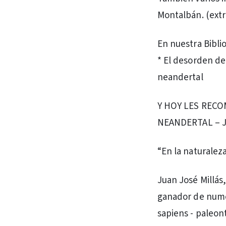
Montalbán. (extr
En nuestra Biblio
* El desorden de
neandertal
Y HOY LES REC
NEANDERTAL – JU
“En la naturalez
Juan José Millás,
ganador de nume
sapiens - paleon