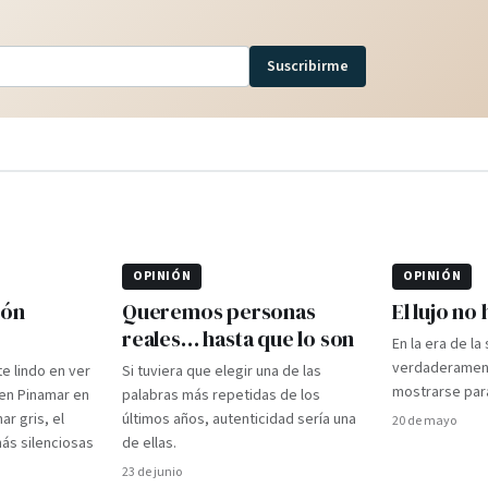
Suscribirme
OPINIÓN
OPINIÓN
ión
Queremos personas
El lujo no
reales… hasta que lo son
En la era de la
verdaderament
te lindo en ver
Si tuviera que elegir una de las
mostrarse par
 en Pinamar en
palabras más repetidas de los
ar gris, el
últimos años, autenticidad sería una
20 de mayo
 más silenciosas
de ellas.
23 de junio