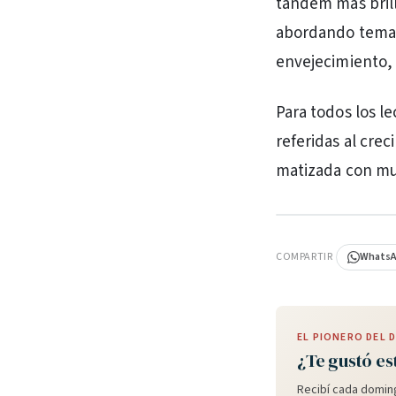
tándem más brill
abordando temas 
envejecimiento, 
Para todos los le
referidas al crec
matizada con m
PUBLICIDAD
COMPARTIR
Whats
EL PIONERO DEL
¿Te gustó es
Recibí cada doming