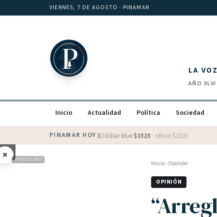
Saltar al contenido
VIERNES, 7 DE AGOSTO
· PINAMAR
LA VO
AÑO
XLVI
Inicio
Actualidad
Política
Sociedad
PINAMAR HOY
·
💵 Dólar blue
$
1525
· oficial $
1520
×
PUBLICIDAD
Inicio
›
Opinión
OPINIÓN
“Arregl