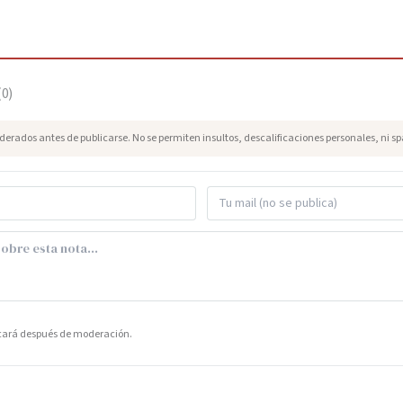
(
0
)
erados antes de publicarse. No se permiten insultos, descalificaciones personales, ni s
icará después de moderación.