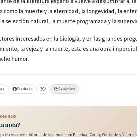
ante de la literatura española vuelve a deslumbrar al le
como la muerte y la eternidad, la longevidad, la enfe
la selección natural, la muerte programada y la supervi
ctores interesados en la biología, y en las grandes preg
imiento, la vejez y la muerte, esta es una obra imperdib
ucho humor.
App
Facebook
X
Copiar link
 DOMINGO
ta nota?
o el resumen editorial de la semana en Pinamar, Cariló, Ostende y Valeria d