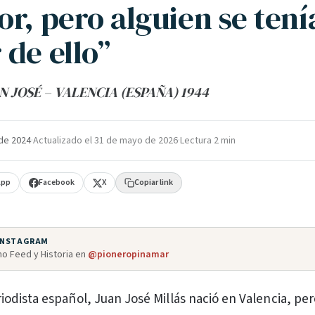
r, pero alguien se tení
 de ello”
N JOSÉ – VALENCIA (ESPAÑA) 1944
de 2024
·
Actualizado el
31 de mayo de 2026
·
Lectura 2 min
App
Facebook
X
Copiar link
 INSTAGRAM
o Feed y Historia en
@pioneropinamar
riodista español, Juan José Millás nació en Valencia, per