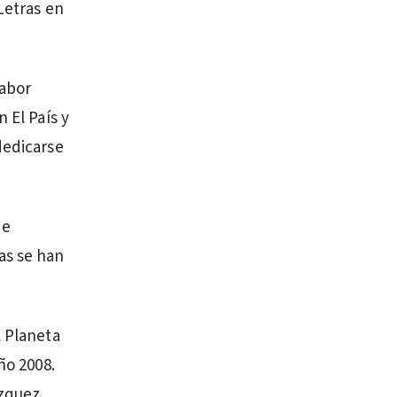
 Letras en
labor
 El País y
dedicarse
de
as se han
l Planeta
ño 2008.
ázquez