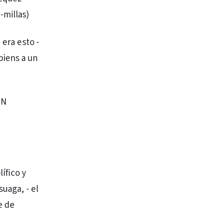
-millas)
 era esto -
piens a un
UN
ífico y
uaga, - el
e de