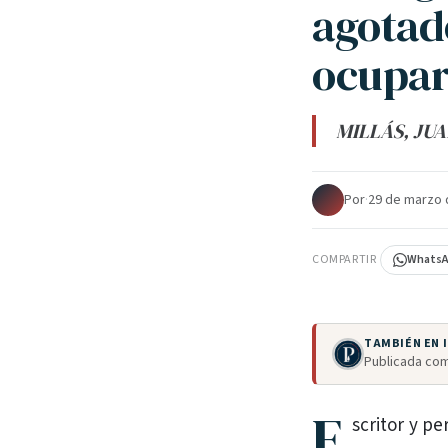
agotado
ocupar
MILLÁS, JUA
Por
·
29 de marzo 
COMPARTIR
Whats
TAMBIÉN EN
Publicada com
E
scritor y pe