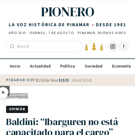
Saltar al contenido
PIONERO
LA VOZ HISTÓRICA DE PINAMAR
DESDE 1981
AÑO
XLVI
·
VIERNES, 7 DE AGOSTO
· PINAMAR, BUENOS AIRES
f
Inicio
Actualidad
Política
Sociedad
Economía
PINAMAR HOY
·
💵 Dólar blue
$
1525
· oficial $
1520
×
PUBLICIDAD
Inicio
›
Opinión
OPINIÓN
Baldini: “Ibarguren no está
capacitado para el cargo”