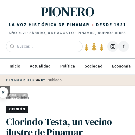
Saltar al contenido
PIONERO
LA VOZ HISTÓRICA DE PINAMAR
DESDE 1981
AÑO
XLVI
·
SÁBADO, 8 DE AGOSTO
· PINAMAR, BUENOS AIRES
f
Inicio
Actualidad
Política
Sociedad
Economía
PINAMAR HOY
·
💵 Dólar blue
$
1525
· oficial $
1520
×
PUBLICIDAD
Inicio
›
Opinión
OPINIÓN
Clorindo Testa, un vecino
ilustre de Pinamar