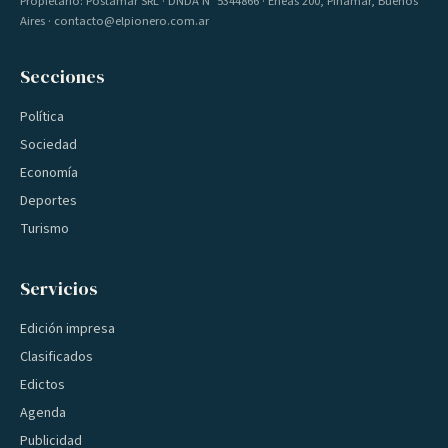
Propietario: Postamar SRL · DNDA Nº 5344866 · Eneas 200, Pinamar, Buenos
Aires · contacto@elpionero.com.ar
Secciones
Política
Sociedad
Economía
Deportes
Turismo
Servicios
Edición impresa
Clasificados
Edictos
Agenda
Publicidad