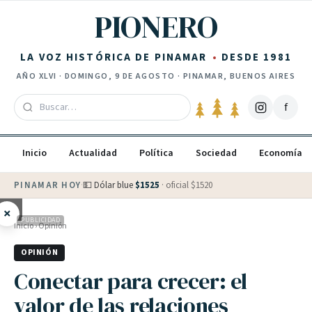
Saltar al contenido
PIONERO
LA VOZ HISTÓRICA DE PINAMAR
DESDE 1981
AÑO
XLVI
·
DOMINGO, 9 DE AGOSTO
· PINAMAR, BUENOS AIRES
f
Inicio
Actualidad
Política
Sociedad
Economía
PINAMAR HOY
·
💵 Dólar blue
$
1525
· oficial $
1520
×
PUBLICIDAD
Inicio
›
Opinión
OPINIÓN
Conectar para crecer: el
valor de las relaciones