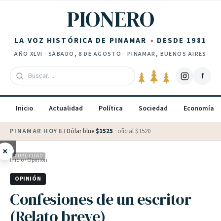
Saltar al contenido
PIONERO
LA VOZ HISTÓRICA DE PINAMAR
DESDE 1981
AÑO
XLVI
·
SÁBADO, 8 DE AGOSTO
· PINAMAR, BUENOS AIRES
f
Inicio
Actualidad
Política
Sociedad
Economía
PINAMAR HOY
·
💵 Dólar blue
$
1525
· oficial $
1520
×
PUBLICIDAD
Inicio
›
Opinión
OPINIÓN
Confesiones de un escritor
(Relato breve)