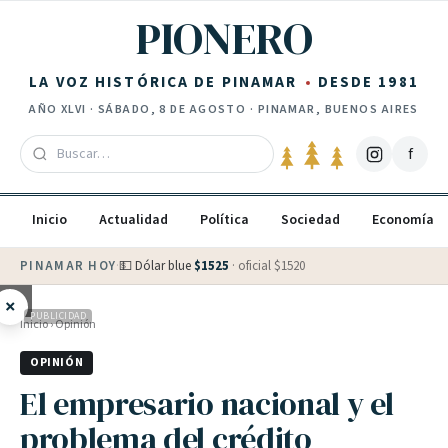
Saltar al contenido
PIONERO
LA VOZ HISTÓRICA DE PINAMAR
DESDE 1981
AÑO
XLVI
·
SÁBADO, 8 DE AGOSTO
· PINAMAR, BUENOS AIRES
f
Inicio
Actualidad
Política
Sociedad
Economía
PINAMAR HOY
·
💵 Dólar blue
$
1525
· oficial $
1520
×
PUBLICIDAD
Inicio
›
Opinión
OPINIÓN
El empresario nacional y el
problema del crédito