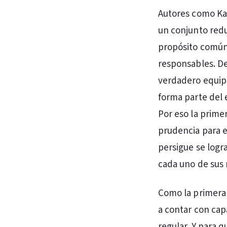
Autores como Ka
un conjunto red
propósito común
responsables. De
verdadero equipo
forma parte del 
Por eso la primer
prudencia para ev
persigue se logr
cada uno de sus
Como la primera
a contar con ca
regular. Y para 