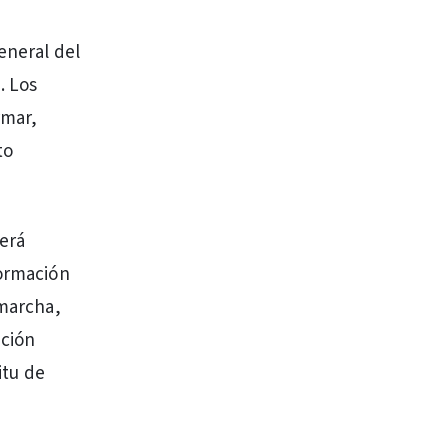
eneral del
. Los
rmar,
to
berá
formación
 marcha,
ación
itu de