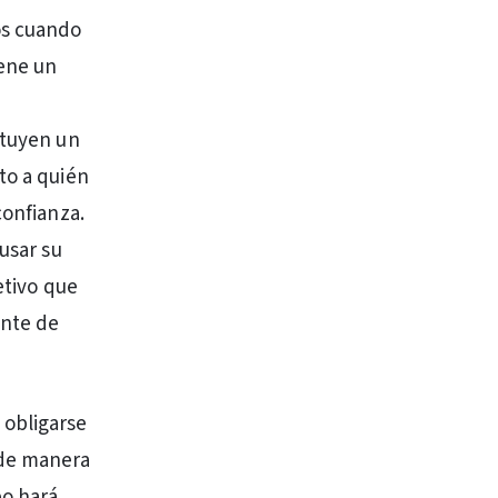
os cuando
ene un
ituyen un
to a quién
confianza.
usar su
etivo que
ente de
 obligarse
 de manera
po hará