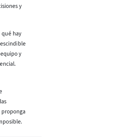
isiones y
, qué hay
rescindible
 equipo y
encial.
e
las
e proponga
imposible.