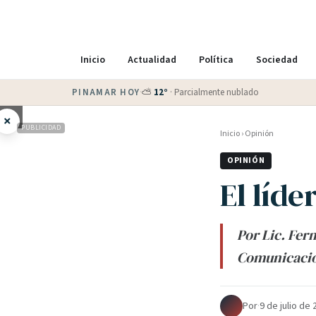
Inicio
Actualidad
Política
Sociedad
PINAMAR HOY
·
💵 Dólar blue
$
1525
· oficial $
1520
×
PUBLICIDAD
Inicio
›
Opinión
OPINIÓN
El líd
Por Lic. Fer
Comunicació
Por
·
9 de julio de