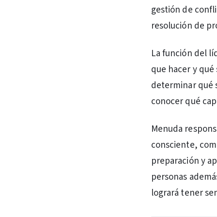
gestión de confl
resolución de p
La función del lí
que hacer y qué 
determinar qué s
conocer qué capa
Menuda responsab
consciente, comp
preparación y ap
personas además
logrará tener sen