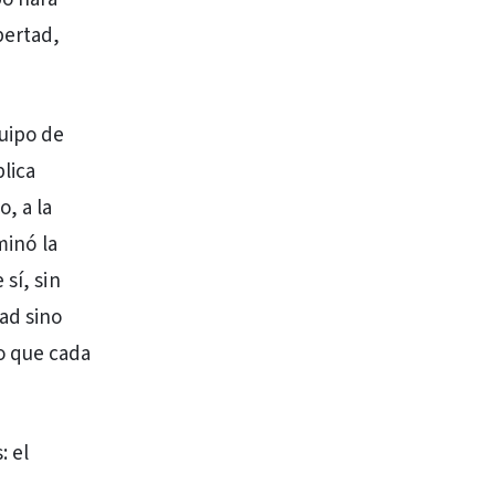
bertad,
quipo de
lica
, a la
minó la
sí, sin
ad sino
o que cada
: el