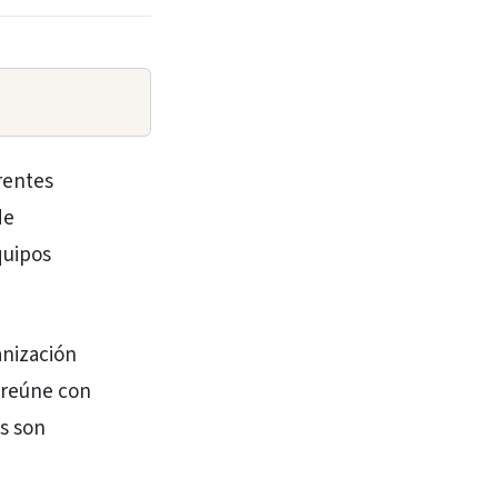
rentes
de
quipos
anización
 reúne con
os son