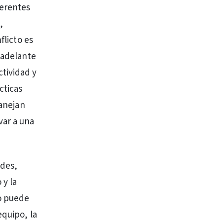
ferentes
,
flicto es
 adelante
tividad y
cticas
manejan
var a una
ades,
 y la
o puede
equipo, la