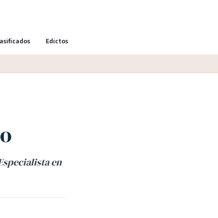
asificados
Edictos
io
Especialista en