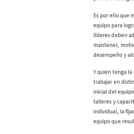
Es por ello que 
equipo para log
líderes deben adq
mantener, motivar
desempeño y alca
Y quien tenga la
trabajar en dist
inicial del equi
talleres y capac
individual, la fi
equipo que result