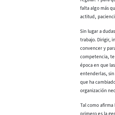
falta algo más q
actitud, pacienc
Sin lugar a duda
trabajo. Dirigir
convencer y para 
competencia, tene
época en que las 
entenderlas, sin
que ha cambiado
organización nec
Tal como afirma 
primero es la gen